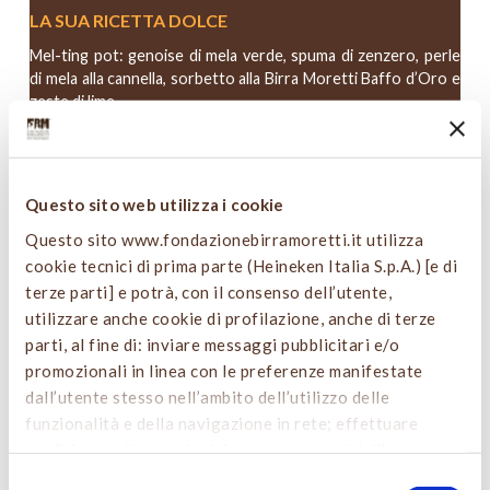
LA SUA RICETTA DOLCE
Mel-ting pot: genoise di mela verde, spuma di zenzero, perle
di mela alla cannella, sorbetto alla Birra Moretti Baffo d’Oro e
zeste di lime
IN ABBINAMENTO
Birra Moretti Radler
Questo sito web utilizza i cookie
Vai alla ricetta
Questo sito www.fondazionebirramoretti.it utilizza
cookie tecnici di prima parte (Heineken Italia S.p.A.) [e di
terze parti] e potrà, con il consenso dell’utente,
utilizzare anche cookie di profilazione, anche di terze
parti, al fine di: inviare messaggi pubblicitari e/o
promozionali in linea con le preferenze manifestate
STEFANO CIPOLLINI
dall’utente stesso nell’ambito dell’utilizzo delle
funzionalità e della navigazione in rete; effettuare
Photo Credits Francesca Moscheni ©
analisi e monitoraggio dei comportamenti dell’utente.
Cliccando sul tasto “
ACCETTA TUTTO
”, l’utente
STEFANO CIPOLLINI
Selezione