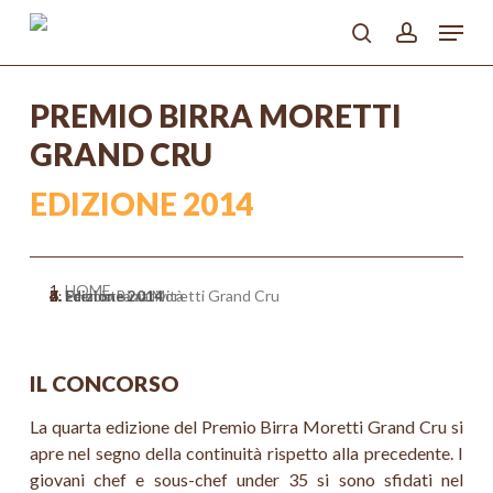
Skip
Menu
to
search
account
main
Close
content
Menu
PREMIO BIRRA MORETTI
GRAND CRU
EDIZIONE 2014
HOME
>
Le nostre attività
>
Premio Birra Moretti Grand Cru
>
Edizione 2014
IL CONCORSO
La quarta edizione del Premio Birra Moretti Grand Cru si
apre nel segno della continuità rispetto alla precedente. I
giovani chef e sous-chef under 35 si sono sfidati nel