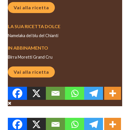
Vai alla ricetta
LA SUA RICETTA DOLCE
Namelaka del blu del Chianti
IN ABBINAMENTO
Birra Moretti Grand Cru
Vai alla ricetta