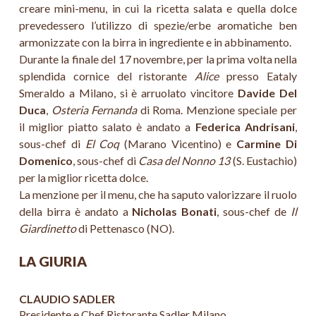
creare mini-menu, in cui la ricetta salata e quella dolce
prevedessero l’utilizzo di spezie/erbe aromatiche ben
armonizzate con la birra in ingrediente e in abbinamento.
Durante la finale del 17 novembre, per la prima volta nella
splendida cornice del ristorante
Alice
presso Eataly
Smeraldo a Milano, si è arruolato vincitore
Davide Del
Duca
,
Osteria Fernanda
di Roma. Menzione speciale per
il miglior piatto salato è andato a
Federica Andrisani
,
sous-chef di
El Coq
(Marano Vicentino) e
Carmine Di
Domenico
, sous-chef di
Casa del Nonno 13
(S. Eustachio)
per la miglior ricetta dolce.
La menzione per il menu, che ha saputo valorizzare il ruolo
della birra è andato a
Nicholas Bonati
, sous-chef de
Il
Giardinetto
di Pettenasco (NO).
LA GIURIA
CLAUDIO SADLER
Presidente e Chef Ristorante Sadler Milano