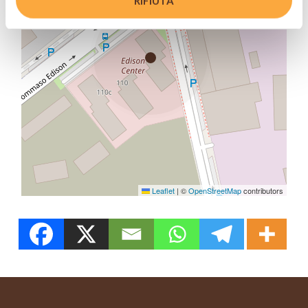
RIFIUTA
Leaflet
|
©
OpenStreetMap
contributors