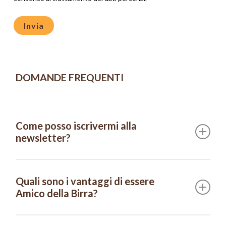
DOMANDE FREQUENTI
Come posso iscrivermi alla
newsletter?
Per iscriverti alla newsletter di Fondazione Birra
Moretti, vai alla sezione apposita sul sito web, seguendo
Quali sono i vantaggi di essere
questo
link
, inserisci nome, cognome e indirizzo email nel
Amico della Birra?
modulo di iscrizione e conferma.
Sottoscrivendo la Carta dei valori della Fondazione Birra