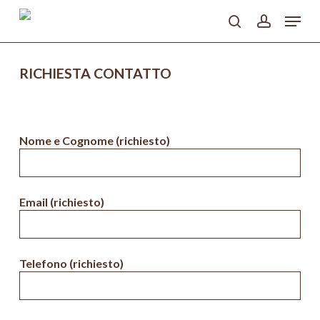
Skip
Menu
to
search
account
CONTATTI
main
Close
content
Menu
RICHIESTA CONTATTO
Nome e Cognome (richiesto)
Email (richiesto)
Telefono (richiesto)