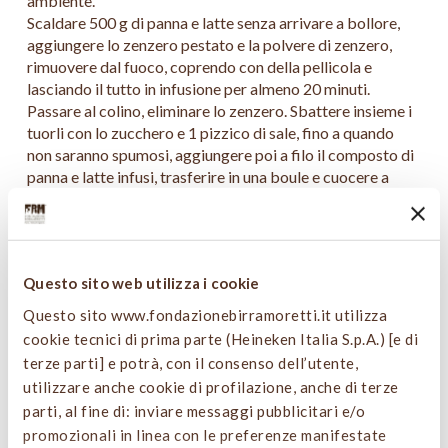
ambiente.
Scaldare 500 g di panna e latte senza arrivare a bollore,
aggiungere lo zenzero pestato e la polvere di zenzero,
rimuovere dal fuoco, coprendo con della pellicola e
lasciando il tutto in infusione per almeno 20 minuti.
Passare al colino, eliminare lo zenzero. Sbattere insieme i
tuorli con lo zucchero e 1 pizzico di sale, fino a quando
non saranno spumosi, aggiungere poi a filo il composto di
panna e latte infusi, trasferire in una boule e cuocere a
bagnomaria fino al raggiungimento degli 82°C, lasciar
riposare 5 minuti a temperatura ambiente, strizzare la
gelatina ammorbidita precedentemente in acqua fredda e
aggiungerla alla crema passare al colino in una boule su di
Questo sito web utilizza i cookie
un bagno maria freddo. Una volta raggiunti i 25°C
incorporare la panna e riporre il tutto nel sifone, caricarlo
Questo sito www.fondazionebirramoretti.it utilizza
con 2 bombolette e riporre in frigo fino al momento
cookie tecnici di prima parte (Heineken Italia S.p.A.) [e di
dell’utilizzo.
terze parti] e potrà, con il consenso dell’utente,
Mettere birra, zucchero, glucosio e acqua in un pentolino,
utilizzare anche cookie di profilazione, anche di terze
portare a ebollizione, dissolvendo lo zucchero,
parti, al fine di: inviare messaggi pubblicitari e/o
aggiungere la zeste di lime e far raffreddare. Mantecare
promozionali in linea con le preferenze manifestate
in gelatiera e conservare in freezer fino al momento