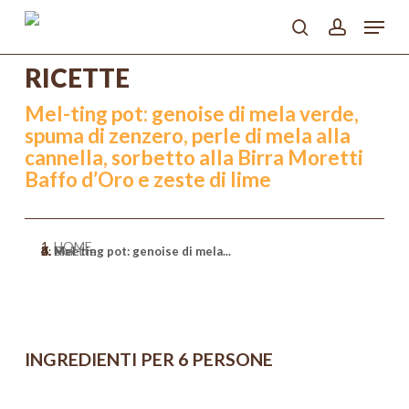
Skip
Menu
to
search
account
main
Close
content
RICETTE
Menu
Mel-ting pot: genoise di mela verde,
spuma di zenzero, perle di mela alla
cannella, sorbetto alla Birra Moretti
Baffo d’Oro e zeste di lime
HOME
>
Ricette
>
Dolci
>
Mel-ting pot: genoise di mela...
INGREDIENTI PER 6 PERSONE