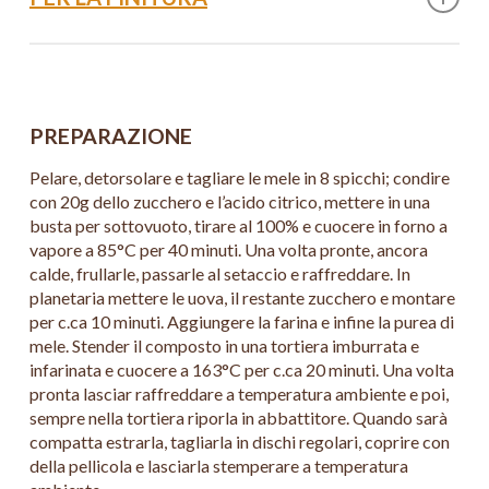
1 Mela golden
Fiori edibili
Germogli Atsina cress
PREPARAZIONE
Pelare, detorsolare e tagliare le mele in 8 spicchi; condire
con 20g dello zucchero e l’acido citrico, mettere in una
busta per sottovuoto, tirare al 100% e cuocere in forno a
vapore a 85°C per 40 minuti. Una volta pronte, ancora
calde, frullarle, passarle al setaccio e raffreddare. In
planetaria mettere le uova, il restante zucchero e montare
per c.ca 10 minuti. Aggiungere la farina e infine la purea di
mele. Stender il composto in una tortiera imburrata e
infarinata e cuocere a 163°C per c.ca 20 minuti. Una volta
pronta lasciar raffreddare a temperatura ambiente e poi,
sempre nella tortiera riporla in abbattitore. Quando sarà
compatta estrarla, tagliarla in dischi regolari, coprire con
della pellicola e lasciarla stemperare a temperatura