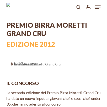
Skip
Menu
to
search
account
main
Close
content
Menu
PREMIO BIRRA MORETTI
GRAND CRU
EDIZIONE 2012
HOME
>
Le nostre attività
>
Premio Birra Moretti Grand Cru
>
Edizione 2012
IL CONCORSO
La seconda edizione del Premio Birra Moretti Grand Cru
ha dato un nuovo input ai giovani chef e sous-chef under
35, che hanno aderito al concorso.