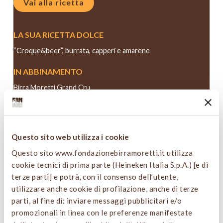
Vai alla ricetta
LA SUA RICETTA DOLCE
“Croque&beer”, burrata, capperi e amarene
IN ABBINAMENTO
Birra Moretti Grand Cru
Vai alla ricetta
Questo sito web utilizza i cookie
Questo sito www.fondazionebirramoretti.it utilizza
cookie tecnici di prima parte (Heineken Italia S.p.A.) [e di
terze parti] e potrà, con il consenso dell’utente,
ALESSANDRO DAL DEGAN
utilizzare anche cookie di profilazione, anche di terze
parti, al fine di: inviare messaggi pubblicitari e/o
Photo Credits Francesca Moscheni ©
promozionali in linea con le preferenze manifestate
ALESSANDRO DAL DEGAN