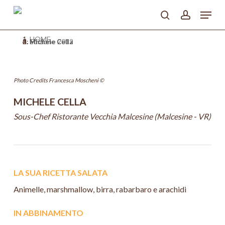
Skip
Menu
to
search
account
main
Close
content
HOME
Menu
>
Edizione 2012
>
Michele Cella
Photo Credits Francesca Moscheni ©
MICHELE CELLA
Sous-Chef Ristorante Vecchia Malcesine (Malcesine - VR)
LA SUA RICETTA SALATA
Animelle, marshmallow, birra, rabarbaro e arachidi
IN ABBINAMENTO