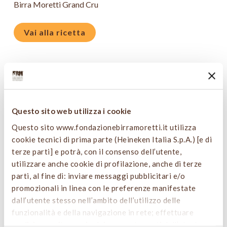
Birra Moretti Grand Cru
Vai alla ricetta
LA SUA RICETTA DOLCE
“Croque&beer”, burrata, capperi e amarene
IN ABBINAMENTO
Questo sito web utilizza i cookie
Birra Moretti Grand Cru
Questo sito www.fondazionebirramoretti.it utilizza
cookie tecnici di prima parte (Heineken Italia S.p.A.) [e di
Vai alla ricetta
terze parti] e potrà, con il consenso dell’utente,
utilizzare anche cookie di profilazione, anche di terze
parti, al fine di: inviare messaggi pubblicitari e/o
promozionali in linea con le preferenze manifestate
dall’utente stesso nell’ambito dell’utilizzo delle
funzionalità e della navigazione in rete; effettuare
analisi e monitoraggio dei comportamenti dell’utente.