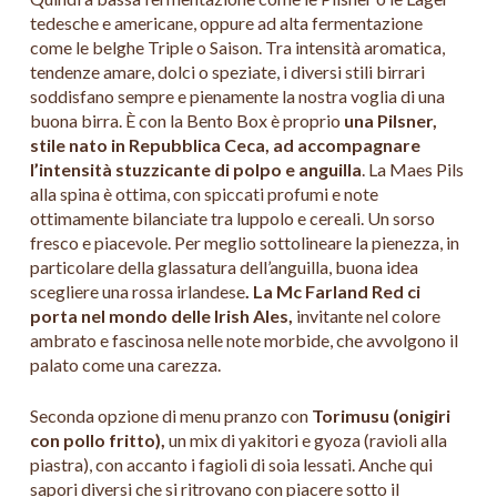
tedesche e americane, oppure ad alta fermentazione
come le belghe Triple o Saison. Tra intensità aromatica,
tendenze amare, dolci o speziate, i diversi stili birrari
soddisfano sempre e pienamente la nostra voglia di una
buona birra. È con la Bento Box è proprio
una Pilsner,
stile nato in Repubblica Ceca, ad accompagnare
l’intensità stuzzicante di polpo e anguilla
. La Maes Pils
alla spina è ottima, con spiccati profumi e note
ottimamente bilanciate tra luppolo e cereali. Un sorso
fresco e piacevole. Per meglio sottolineare la pienezza, in
particolare della glassatura dell’anguilla, buona idea
scegliere una rossa irlandese
. La Mc Farland Red ci
porta nel mondo delle Irish Ales,
invitante nel colore
ambrato e fascinosa nelle note morbide, che avvolgono il
palato come una carezza.
Seconda opzione di menu pranzo con
Torimusu (onigiri
con pollo fritto),
un mix di yakitori e gyoza (ravioli alla
piastra), con accanto i fagioli di soia lessati. Anche qui
sapori diversi che si ritrovano con piacere sotto il