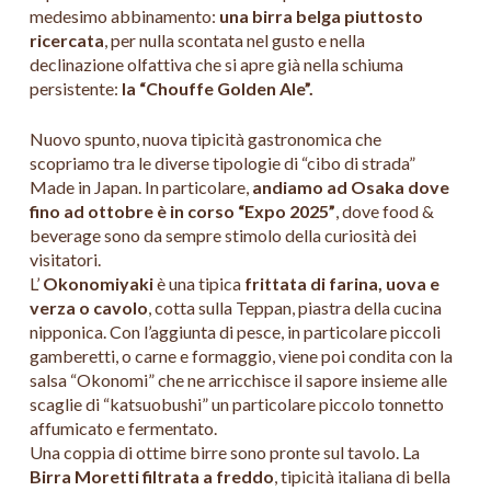
medesimo abbinamento:
una birra belga piuttosto
ricercata
, per nulla scontata nel gusto e nella
declinazione olfattiva che si apre già nella schiuma
persistente:
la “Chouffe Golden Ale”.
Nuovo spunto, nuova tipicità gastronomica che
scopriamo tra le diverse tipologie di “cibo di strada”
Made in Japan. In particolare,
andiamo ad Osaka dove
fino ad ottobre è in corso “Expo 2025”
, dove food &
beverage sono da sempre stimolo della curiosità dei
visitatori.
L’
Okonomiyaki
è una tipica
frittata di farina, uova e
verza o cavolo
, cotta sulla Teppan, piastra della cucina
nipponica. Con l’aggiunta di pesce, in particolare piccoli
gamberetti, o carne e formaggio, viene poi condita con la
salsa “Okonomi” che ne arricchisce il sapore insieme alle
scaglie di “katsuobushi” un particolare piccolo tonnetto
affumicato e fermentato.
Una coppia di ottime birre sono pronte sul tavolo. La
Birra
Moretti filtrata a freddo
, tipicità italiana di bella