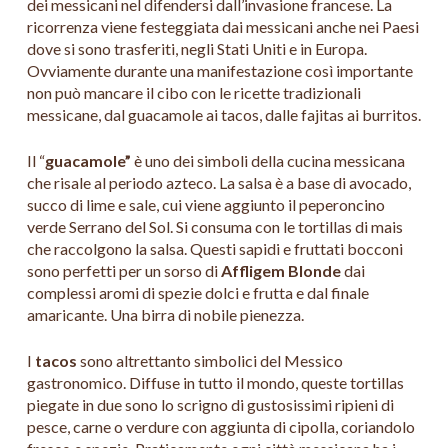
dei messicani nel difendersi dall’invasione francese. La
ricorrenza viene festeggiata dai messicani anche nei Paesi
dove si sono trasferiti, negli Stati Uniti e in Europa.
Ovviamente durante una manifestazione così importante
non può mancare il cibo con le ricette tradizionali
messicane, dal guacamole ai tacos, dalle fajitas ai burritos.
Il “
guacamole”
è uno dei simboli della cucina messicana
che risale al periodo azteco. La salsa è a base di avocado,
succo di lime e sale, cui viene aggiunto il peperoncino
verde Serrano del Sol. Si consuma con le tortillas di mais
che raccolgono la salsa. Questi sapidi e fruttati bocconi
sono perfetti per un sorso di
Affligem Blonde
dai
complessi aromi di spezie dolci e frutta e dal finale
amaricante. Una birra di nobile pienezza.
I
tacos
sono altrettanto simbolici del Messico
gastronomico. Diffuse in tutto il mondo, queste tortillas
piegate in due sono lo scrigno di gustosissimi ripieni di
pesce, carne o verdure con aggiunta di cipolla, coriandolo