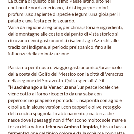
La cucina di questo bellissimo Paese latino, sito nel
continente nord americano, si distingue per colori,
profumi, uso sapiente di spezie e legumi, una gioia per il
palato e una festa per lo sguardo.
Varia da regione a regione, per clima, storia e ingredienti,
dalle montagne alle coste e dal punto di vista storico si
ritrovano cenni gastronomici risalenti agli Aztechi, alle
tradizioni indigene, al periodo preispanico, fino alle
influenze della colonizzazione.
Partiamo per il nostro viaggio gastronomico/brassicolo
dalla costa del Golfo del Messico con la città di Veracruz
nella regione del Sotavento. Qui la specialità è il
“
Huachinango alla Veracruzana
”, un pesce locale che
viene cotto al forno ricoperto da una salsa con
peperoncino jalapeno e pomodori, insaporita con aglio e
cipolla e, in alcune versioni, con capperi e olive, retaggio
della cucina spagnola. In abbinamento, una birra che
nasce dove i paesaggi non differiscono molto: sole, mare e
forza della natura
. Ichnusa Ambra Limpida
, birra a bassa
fermentazione dal tipico colore e dalla schiuma compatta