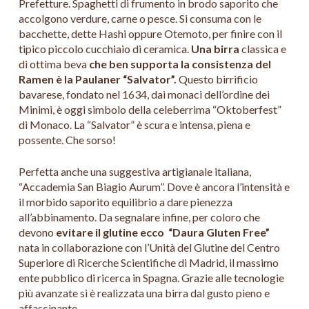
Prefetture. Spaghetti di frumento in brodo saporito che
accolgono verdure, carne o pesce. Si consuma con le
bacchette, dette Hashi oppure Otemoto, per finire con il
tipico piccolo cucchiaio di ceramica.
Una birra
classica e
di ottima beva
che ben supporta la consistenza del
Ramen è la Paulaner “Salvator”.
Questo birrificio
bavarese, fondato nel 1634, dai monaci dell’ordine dei
Minimi, è oggi simbolo della celeberrima “Oktoberfest”
di Monaco. La “Salvator” è scura e intensa, piena e
possente. Che sorso!
Perfetta anche una suggestiva artigianale italiana,
“Accademia San Biagio Aurum”. Dove è ancora l’intensità e
il morbido saporito equilibrio a dare pienezza
all’abbinamento. Da segnalare infine, per coloro che
devono
evitare il glutine ecco “Daura Gluten Free”
nata in collaborazione con l’Unità del Glutine del Centro
Superiore di Ricerche Scientifiche di Madrid, il massimo
ente pubblico di ricerca in Spagna. Grazie alle tecnologie
più avanzate si è realizzata una birra dal gusto pieno e
affascinante.