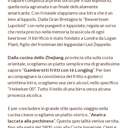
il sapore conquista al primo sorso per il suo equilibrio,
quella nota agrumata e un finale delicatamente
amaricante. Con il maiale stappiamo una birra che è un
inno al luppolo. Dalla Gran Bretagna la “Beavertown
Lupoloid” con note pungenti e luppolate, regala un sorso
che resta preciso nella memoria brassicola di ogni
beerlover. Il birrificio è stato fondato a Londra da Logan
Plant, figlio del frontman dei leggendari Led Zeppelin.
Dalla cucina dello Zhejiang
, provincia sita sulla costa
orientale, scegliamo un piatto semplice ma di grandissimo
sapore “
Gamberetti fritti con tè Longjing
”. Per ben
accompagnare la consistenza del fritto e goderci
un’ottima birra, scegliamo una zero alcool, nello specifico
“Heineken 00”. Tutto il bello di una birra senza alcuna
presenza alcolica.
E per concludere in grande stile questo viaggio nella
cucina cinese scegliamo un piatto storico, “
Anatra
laccata alla pechinese
”. Questa specialità veniva servita,
fino alla metà del 1800, solo alla Corte Imperiale. Oggi è