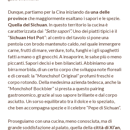
Dunque, partiamo per la Cina iniziando da
una delle
province
che maggiormente esaltano i sapori e le spezie.
Quella del Sichuan
. In questo territorio la cucina è
caratterizzata dai
“Sette sapori”.
Uno dei piatti tipici è il
“
Sichuan Hot Pot
”: al centro del tavolo si pone una
pentola con brodo mantenuto caldo, nel quale immergere
carne, frutti di mare, verdure, tofu, funghi e i gli spaghetti
fatti a mano o gli gnocchi. A insaporire, le salse più o meno
piccanti. Sapori decisi e ben bilanciati. Abbiniamo una
birra morbida, di un certo corpo che sviluppa note floreali
e di cereali: la “Monchshof Original” profumi freschi e
corpo rotondo. Della medesima azienda tedesca, anche la
“Monchshof Bockbier” si presta a questo pairing
gastronomico, grazie al suo sapore brillante e dal corpo
asciutto. Un sorso equilibrato tra il dolce e lo speziato,
che ben accompagna spezie e il celebre “Pepe di Sichuan”.
Proseguiamo con una cucina, meno conosciuta, ma di
grande soddisfazione al palato, quella della
città di Xi’an
,