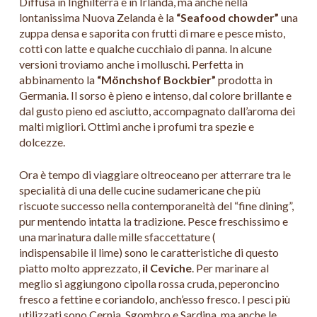
Diffusa in Inghilterra e in Irlanda, ma anche nella
lontanissima Nuova Zelanda è la
“Seafood chowder”
una
zuppa densa e saporita con frutti di mare e pesce misto,
cotti con latte e qualche cucchiaio di panna. In alcune
versioni troviamo anche i molluschi. Perfetta in
abbinamento la
“Mönchshof Bockbier”
prodotta in
Germania. Il sorso è pieno e intenso, dal colore brillante e
dal gusto pieno ed asciutto, accompagnato dall’aroma dei
malti migliori. Ottimi anche i profumi tra spezie e
dolcezze.
Ora è tempo di viaggiare oltreoceano per atterrare tra le
specialità di una delle cucine sudamericane che più
riscuote successo nella contemporaneità del “fine dining”,
pur mentendo intatta la tradizione. Pesce freschissimo e
una marinatura dalle mille sfaccettature (
indispensabile il lime) sono le caratteristiche di questo
piatto molto apprezzato,
il Ceviche
. Per marinare al
meglio si aggiungono cipolla rossa cruda, peperoncino
fresco a fettine e coriandolo, anch’esso fresco. I pesci più
utilizzati sono Cernia, Sgombro e Sardina, ma anche le