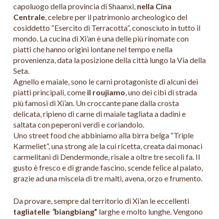
capoluogo della provincia di Shaanxi,
nella Cina
Centrale
, celebre per il patrimonio archeologico del
cosiddetto “Esercito di Terracotta”, conosciuto in tutto il
mondo. La cucina di Xi’an è una delle più rinomate con
piatti che hanno origini lontane nel tempo e nella
provenienza, data la posizione della città lungo la Via della
Seta.
Agnello e maiale, sono le carni protagoniste di alcuni dei
piatti principali, come
il roujiamo
, uno dei cibi di strada
più famosi di Xi’an. Un croccante pane dalla crosta
delicata, ripieno di carne di maiale tagliata a dadini e
saltata con peperoni verdi e coriandolo.
Uno street food che abbiniamo alla birra belga “Triple
Karmeliet”, una strong ale la cui ricetta, creata dai monaci
carmelitani di Dendermonde, risale a oltre tre secoli fa. Il
gusto è fresco e di grande fascino, scende felice al palato,
grazie ad una miscela di tre malti, avena, orzo e frumento.
Da provare, sempre dal territorio di Xi’an le eccellenti
tagliatelle
“
biangbiang”
larghe e molto lunghe. Vengono