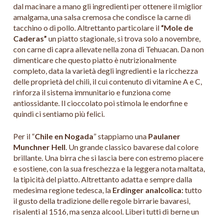
dal macinare a mano gli ingredienti per ottenere il miglior
amalgama, una salsa cremosa che condisce la carne di
tacchino o di pollo. Altrettanto particolare il
“Mole de
Caderas”
un piatto stagionale, si trova solo a novembre,
con carne di capra allevate nella zona di Tehuacan. Da non
dimenticare che questo piatto è nutrizionalmente
completo, data la varietà degli ingredienti e la ricchezza
delle proprietà del chili, il cui contenuto di vitamine A e C,
rinforza il sistema immunitario e funziona come
antiossidante. Il cioccolato poi stimola le endorfine e
quindi ci sentiamo più felici.
Per il “
Chile en Nogada
” stappiamo una
Paulaner
Munchner Hell
. Un grande classico bavarese dal colore
brillante. Una birra che si lascia bere con estremo piacere
e sostiene, con la sua freschezza e la leggera nota maltata,
la tipicità del piatto. Altrettanto adatta e sempre dalla
medesima regione tedesca, la
Erdinger analcolica:
tutto
il gusto della tradizione delle regole birrarie bavaresi,
risalenti al 1516, ma senza alcool. Liberi tutti di berne un