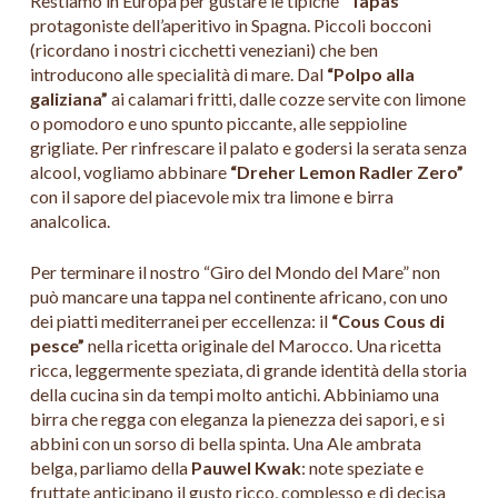
Restiamo in Europa per gustare le tipiche
“Tapas”
protagoniste dell’aperitivo in Spagna. Piccoli bocconi
(ricordano i nostri cicchetti veneziani) che ben
introducono alle specialità di mare. Dal
“Polpo alla
galiziana”
ai calamari fritti, dalle cozze servite con limone
o pomodoro e uno spunto piccante, alle seppioline
grigliate. Per rinfrescare il palato e godersi la serata senza
alcool, vogliamo abbinare
“Dreher Lemon Radler Zero”
con il sapore del piacevole mix tra limone e birra
analcolica.
Per terminare il nostro “Giro del Mondo del Mare” non
può mancare una tappa nel continente africano, con uno
dei piatti mediterranei per eccellenza: il
“Cous Cous di
pesce”
nella ricetta originale del Marocco. Una ricetta
ricca, leggermente speziata, di grande identità della storia
della cucina sin da tempi molto antichi. Abbiniamo una
birra che regga con eleganza la pienezza dei sapori, e si
abbini con un sorso di bella spinta. Una Ale ambrata
belga, parliamo della
Pauwel Kwak
: note speziate e
fruttate anticipano il gusto ricco, complesso e di decisa