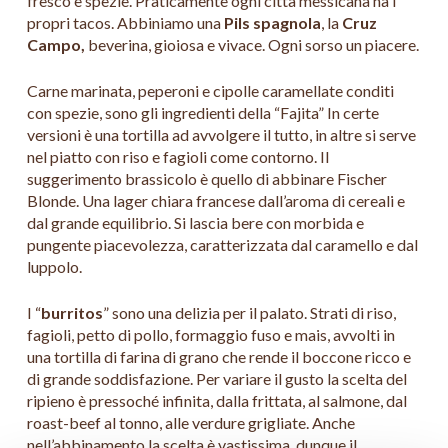
fresco e spezie. Praticamente ogni città messicana ha i
propri tacos. Abbiniamo una
Pils spagnola
, la
Cruz
Campo,
beverina, gioiosa e vivace. Ogni sorso un piacere.
Carne marinata, peperoni e cipolle caramellate conditi
con spezie, sono gli ingredienti della “Fajita” In certe
versioni è una tortilla ad avvolgere il tutto, in altre si serve
nel piatto con riso e fagioli come contorno. Il
suggerimento brassicolo è quello di abbinare Fischer
Blonde. Una lager chiara francese dall’aroma di cereali e
dal grande equilibrio. Si lascia bere con morbida e
pungente piacevolezza, caratterizzata dal caramello e dal
luppolo.
I “
burritos
” sono una delizia per il palato. Strati di riso,
fagioli, petto di pollo, formaggio fuso e mais, avvolti in
una tortilla di farina di grano che rende il boccone ricco e
di grande soddisfazione. Per variare il gusto la scelta del
ripieno è pressoché infinita, dalla frittata, al salmone, dal
roast-beef al tonno, alle verdure grigliate. Anche
nell’abbinamento la scelta è vastissima, dunque il