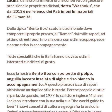
cucina,
dalla storia millenaria che conserva con gelosia e
precisione le proprie tradizioni,
detta “Washoku”, che
dal 2013 è nell’elenco dei Patrimoni Immateriali
dell’Umanità.
Dalla tipica “Bento Box” scatola tradizionale dove
comporre il proprio pranzo, ai “Ramen” dai mille sapori, ad
ottimo street food, fino alla cena con ottime zuppe, pesce
e carne e riso in accompagnamento.
Tutte specialità che in Italia hanno trovato ottimi
interpreti e indirizzi di gusto.
Ecco la nostra
Bento Box con polpette di polpo,
anguilla laccata insalata di alghe e riso bianco in
accompagnamento.
A questo pranzo ricco di sapori
abbiniamo un duplice stile birrario. Perché proprio di stile
si parla, da quando, nel 1977, lo scrittore inglese Michael
Jackson introduce con la sua nella sua “the world guide to
beer” i nuovi concetti di cultura e geografia brassicola.
Quindi a bassa fermentazione come le Pilsner o le Lager