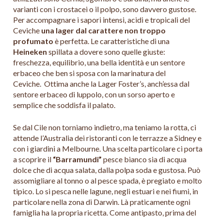
varianti con i crostacei o il polpo, sono davvero gustose.
Per accompagnare i sapori intensi, acidi e tropicali del
Ceviche
una lager dal carattere non troppo
profumato
è perfetta. Le caratteristiche di una
Heineken
spillata a dovere sono quelle giuste:
freschezza, equilibrio, una bella identità e un sentore
erbaceo che ben si sposa con la marinatura del
Ceviche. Ottima anche la Lager Foster’s, anch’essa dal
sentore erbaceo di luppolo, con un sorso aperto e
semplice che soddisfa il palato.
Se dal Cile non torniamo indietro, ma teniamo la rotta, ci
attende l’Australia dei ristoranti con le terrazze a Sidney e
con i giardini a Melbourne. Una scelta particolare ci porta
a scoprire il
“Barramundi”
pesce bianco sia di acqua
dolce che di acqua salata, dalla polpa soda e gustosa. Può
assomigliare al tonno o al pesce spada, è pregiato e molto
tipico. Lo si pesca nelle lagune, negli estuari e nei fiumi, in
particolare nella zona di Darwin. Là praticamente ogni
famiglia ha la propria ricetta. Come antipasto, prima del