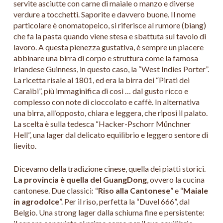
servite asciutte con carne di maiale o manzo e diverse
verdure a tocchetti. Saporite e davvero buone. Il nome
particolare è onomatopeico, si riferisce al rumore (biang)
che fa la pasta quando viene stesa e sbattuta sul tavolo di
lavoro. A questa pienezza gustativa, è sempre un piacere
abbinare una birra di corpo e struttura come la famosa
irlandese Guinness, in questo caso, la “West Indies Porter”.
La ricetta risale al 1801, ed era la birra dei “Pirati dei
Caraibi”, più immaginifica di così … dal gusto ricco e
complesso con note di cioccolato e caffè. In alternativa
una birra, all’opposto, chiara e leggera, che riposi il palato.
La scelta è sulla tedesca “Hacker-Pschorr Münchner
Hell”, una lager dal delicato equilibrio e leggero sentore di
lievito.
Dicevamo della tradizione cinese, quella dei piatti storici.
La provincia è quella del GuangDong
, ovvero la cucina
cantonese. Due classici: “
Riso alla Cantonese
” e “
Maiale
in agrodolce
”. Per il riso, perfetta la “Duvel 666”, dal
Belgio. Una strong lager dalla schiuma fine e persistente: