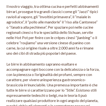
Il nostro viaggio, tra ottima cucina e perfetti abbinamenti
birrari, prosegue tra grandi classici come gli “Jaozi” tipici
ravioli al vapore, gli “Involtini primavera”, il “maiale in
agrodolce”, il “pollo alle mandorle” il “riso alla Cantonese”
o “l’anatra alla pechinese”. Per spaziare poi nelle cucine
regionali cinesi o fra le specialità dello Sichuan, servite
nelle Hot Pot per finire con le crêpes cinesi “jianbing” o il
celebre “roujiamo” una versione cinese di panino con
carne, la cui origine risale a oltre 2.000 anni fa e rimane
uno dei cibi di strada più popolari del paese.
Le birre in abbinamento sapranno esaltare e
accompagnare ogni boccone con la delicatezza o la forza,
con la pienezza o l’originalità dei profumi, sempre con
carattere, per vivere un’esperienza gastronomico-
brassicola irrinunciabile. Una premessa importante è che
tutte le birre si caratterizzano per lo “Stile”. Esistono stili
espressamente tedeschi o belgi, ma in teoria li può
realizzare qualsiasi produttore in ogni angolo del pianeta,
purché abbia gli elementi e le competenze necessari.