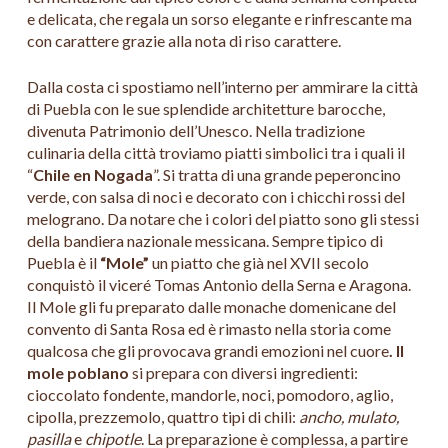
e delicata, che regala un sorso elegante e rinfrescante ma
con carattere grazie alla nota di riso carattere.
Dalla costa ci spostiamo nell’interno per ammirare la città
di Puebla con le sue splendide architetture barocche,
divenuta Patrimonio dell’Unesco. Nella tradizione
culinaria della città troviamo piatti simbolici tra i quali il
“
Chile en Nogada
”. Si tratta di una grande peperoncino
verde, con salsa di noci e decorato con i chicchi rossi del
melograno. Da notare che i colori del piatto sono gli stessi
della bandiera nazionale messicana. Sempre tipico di
Puebla è il
“Mole”
un piatto che già nel XVII secolo
conquistò il viceré Tomas Antonio della Serna e Aragona.
Il Mole gli fu preparato dalle monache domenicane del
convento di Santa Rosa ed è rimasto nella storia come
qualcosa che gli provocava grandi emozioni nel cuore
. Il
mole poblano
si prepara con diversi ingredienti:
cioccolato fondente, mandorle, noci, pomodoro, aglio,
cipolla, prezzemolo, quattro tipi di chili:
ancho, mulato,
pasilla
e
chipotle
. La preparazione è complessa, a partire