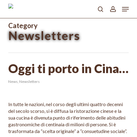
Skip
Menu
to
search
account
main
Close
content
Category
Menu
Newsletters
Oggi ti porto in Cina…
News
,
Newsletters
In tutte le nazioni, nel corso degli ultimi quattro decenni
del secolo scorso, si è diffusa la ristorazione cinese e la
sua cucina è divenuta punto di riferimento delle abitudini
gastronomiche di centinaia di milioni di persone. Si è
trasformata da “scelta originale” a “consuetudine sociale”.