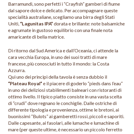
Barramundi, sono perfetti i “Crayfish” gamberi di fiume
dal sapore dolce e delicato. Per accompagnare queste
specialità australiane, scegliamo una birra degli Stati
Uniti,
“Lagunitas IPA”
dorata e brillante: note balsamiche
e agrumate in gustoso equilibrio con una finale nota
amaricante di bella matrice.
Di ritorno dal Sud America e dall’Oceania, ci attende la
cara vecchia Europa, in uno dei suoi tratti di mare
francese, più conosciuti in tutto il mondo: la Costa
Azzurra.
Qui uno dei principi della tavola è senza dubbio il
“Plateau Royal”
e il piacere di goderlo “pieds dans l’eau”
in uno dei deliziosi stabilimenti balneari con ristoranti di
ottimo livello. Il tipico piatto consiste in una vasta scelta
di “crudi” dove regnano le conchiglie. Dalle ostriche di
differente tipologia e provenienza, ottime le bretoni, ai
buonissimi “Bulots” ai gamberetti rossi, piccoli e saporiti.
Dalle capesante, ai fasolari, alle lumache e lumachine di
mare (per queste ultime, è necessario un piccolo ferretto