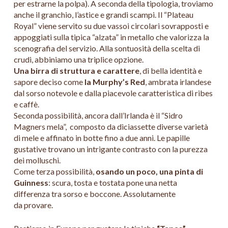
per estrarne la polpa). A seconda della tipologia, troviamo
anche il granchio, l’astice e grandi scampi. Il “Plateau
Royal” viene servito su due vassoi circolari sovrapposti e
appoggiati sulla tipica “alzata” in metallo che valorizza la
scenografia del servizio. Alla sontuosità della scelta di
crudi, abbiniamo una triplice opzione.
Una birra di struttura e carattere
, di bella identità e
sapore deciso come
la Murphy’s Red
, ambrata irlandese
dal sorso notevole e dalla piacevole caratteristica di ribes
e caffè.
Seconda possibilità, ancora dall’Irlanda è il “Sidro
Magners mela”, composto da diciassette diverse varietà
di mele e affinato in botte fino a due anni. Le papille
gustative trovano un intrigante contrasto con la purezza
dei molluschi.
Come terza possibilità,
osando un poco, una pinta di
Guinness
: scura, tosta e tostata pone una netta
differenza tra sorso e boccone. Assolutamente
da provare.