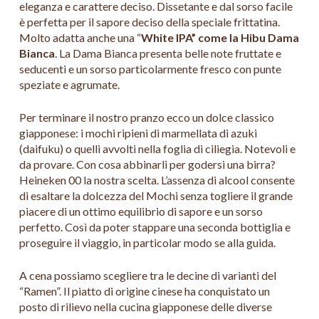
eleganza e carattere deciso. Dissetante e dal sorso facile
è perfetta per il sapore deciso della speciale frittatina.
Molto adatta anche una “
White IPA” come la Hibu Dama
Bianca
. La Dama Bianca presenta belle note fruttate e
seducenti e un sorso particolarmente fresco con punte
speziate e agrumate.
Per terminare il nostro pranzo ecco un dolce classico
giapponese: i mochi ripieni di marmellata di azuki
(daifuku) o quelli avvolti nella foglia di ciliegia. Notevoli e
da provare. Con cosa abbinarli per godersi una birra?
Heineken 00 la nostra scelta. L’assenza di alcool consente
di esaltare la dolcezza del Mochi senza togliere il grande
piacere di un ottimo equilibrio di sapore e un sorso
perfetto. Così da poter stappare una seconda bottiglia e
proseguire il viaggio, in particolar modo se alla guida.
A cena possiamo scegliere tra le decine di varianti del
“Ramen”. Il piatto di origine cinese ha conquistato un
posto di rilievo nella cucina giapponese delle diverse