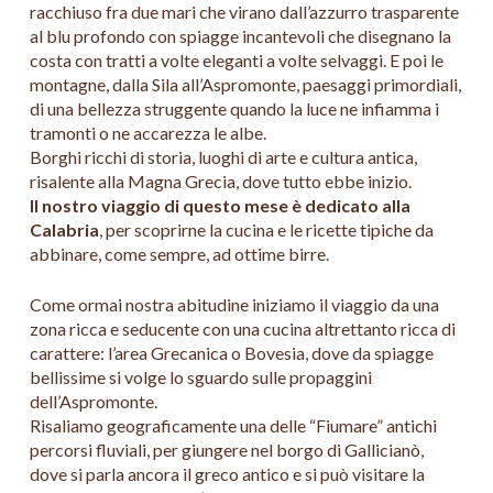
racchiuso fra due mari che virano dall’azzurro trasparente
al blu profondo con spiagge incantevoli che disegnano la
costa con tratti a volte eleganti a volte selvaggi. E poi le
montagne, dalla Sila all’Aspromonte, paesaggi primordiali,
di una bellezza struggente quando la luce ne infiamma i
tramonti o ne accarezza le albe.
Borghi ricchi di storia, luoghi di arte e cultura antica,
risalente alla Magna Grecia, dove tutto ebbe inizio.
Il nostro viaggio di questo mese è dedicato alla
Calabria
, per scoprirne la cucina e le ricette tipiche da
abbinare, come sempre, ad ottime birre.
Come ormai nostra abitudine iniziamo il viaggio da una
zona ricca e seducente con una cucina altrettanto ricca di
carattere: l’area Grecanica o Bovesia, dove da spiagge
bellissime si volge lo sguardo sulle propaggini
dell’Aspromonte.
Risaliamo geograficamente una delle “Fiumare” antichi
percorsi fluviali, per giungere nel borgo di Gallicianò,
dove si parla ancora il greco antico e si può visitare la