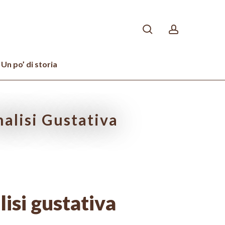
search
account
Un po’ di storia
alisi Gustativa
isi gustativa