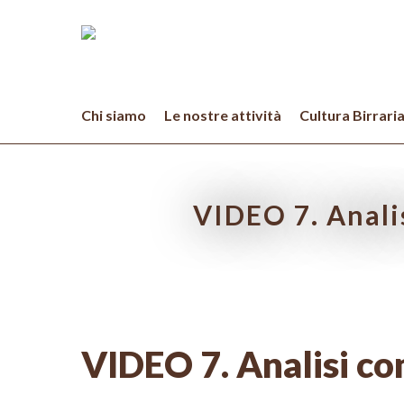
Skip
to
main
content
Chi siamo
Le nostre attività
Cultura Birrari
VIDEO 7. Anali
Hit enter to search or ESC to close
VIDEO 7. Analisi com