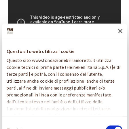
Questo sito web utilizza i cookie
Questo sito www.fondazionebirramoretti.it utilizza
Per scoprire di più sul
Premio Birra Moretti Grand
cookie tecnici di prima parte (Heineken Italia S.p.A.) [e di
Cru
,
clicca qui
.
terze parti] e potrà, con il consenso dell’utente,
utilizzare anche cookie di profilazione, anche di terze
parti, al fine di: inviare messaggi pubblicitari e/o
promozionali in linea con le preferenze manifestate
dall’utente stesso nell’ambito dell’utilizzo delle
funzionalità e della navigazione in rete; effettuare
analisi e monitoraggio dei comportamenti dell’utente.
Cliccando sul tasto “
ACCETTA TUTTO
”, l’utente
Selezione