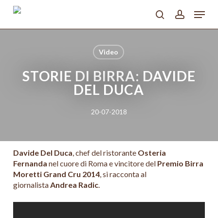
Skip
Menu
to
search
account
main
Close
content
Menu
Video
STORIE DI BIRRA: DAVIDE
DEL DUCA
20-07-2018
Davide Del Duca
, chef del ristorante
Osteria
Fernanda
nel cuore di Roma e vincitore del
Premio Birra
Moretti Grand Cru 2014
, si racconta al
giornalista
Andrea Radic
.