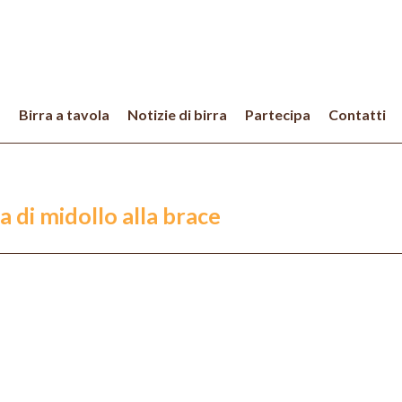
a
Birra a tavola
Notizie di birra
Partecipa
Contatti
a di midollo alla brace