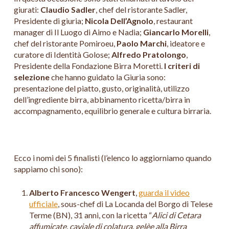
giurati:
Claudio Sadler
, chef del ristorante Sadler,
Presidente di giuria;
Nicola Dell’Agnolo
, restaurant
manager di Il Luogo di Aimo e Nadia;
Giancarlo Morelli
,
chef del ristorante Pomiroeu,
Paolo Marchi
, ideatore e
curatore di Identità Golose;
Alfredo Pratolongo
,
Presidente della Fondazione Birra Moretti.
I criteri di
selezione
che hanno guidato la Giuria sono:
presentazione del piatto, gusto, originalità, utilizzo
dell’ingrediente birra, abbinamento ricetta/birra in
accompagnamento, equilibrio generale e cultura birraria.
Ecco i nomi dei 5 finalisti (l’elenco lo aggiorniamo quando
sappiamo chi sono):
Alberto Francesco Wengert
,
guarda il video
ufficiale
, sous-chef di La Locanda del Borgo di Telese
Terme (BN), 31 anni, con la ricetta “
Alici di Cetara
affumicate, caviale di colatura, gelèe alla Birra