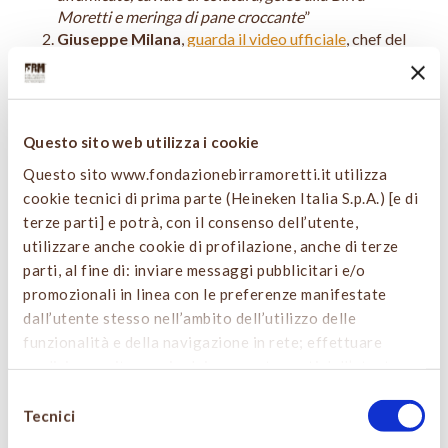
Moretti e meringa di pane croccante
”
Giuseppe Milana
,
guarda il video ufficiale
, chef del
Ristorante Umami di Roma, 30 anni, con la ricetta
“
Pecora, birra, ostrica e mela
”
Davide Marzullo
,
guarda il video ufficiale
, chef de
partie del Ristorante The Market Place di Como
Questo sito web utilizza i cookie
(CO), 22 anni, con la ricetta “
La zucca incontra i Grani
Antichi
”
Questo sito www.fondazionebirramoretti.it utilizza
Salvatore Avallone
,
guarda il video ufficiale
, chef
cookie tecnici di prima parte (Heineken Italia S.p.A.) [e di
del Cetaria Ristorante di Baronissi (SA), 35 anni, con
terze parti] e potrà, con il consenso dell’utente,
la ricetta “
Baccalà.it
”
utilizzare anche cookie di profilazione, anche di terze
Fabrizio Gagliardi
,
guarda il video ufficiale
, sous-
parti, al fine di: inviare messaggi pubblicitari e/o
chef al La Posta Vecchia Hotel di Palo Laziale –
promozionali in linea con le preferenze manifestate
Ladispoli (RM), 29 anni, con la ricetta “
Petto di
dall’utente stesso nell’ambito dell’utilizzo delle
quaglia, caramello di IPA e le rosse
”.
funzionalità e della navigazione in rete; effettuare
analisi e monitoraggio dei comportamenti dell’utente.
Per i 5 chef che non hanno superato la fase eliminatoria,
Cliccando sul tasto “
ACCETTA TUTTO
”, l’utente
Selezione
non tutto è perduto:
il sesto finalista, infatti, sarà
acconsente all’uso di tutti i cookie non tecnici, inclusi
Tecnici
del
decretato attraverso il voto popolare
.
Da lunedì 26
quindi quelli di profilazione e analitici. Il consenso è
novembre fino al 14/12
è possibile votare online per
consenso