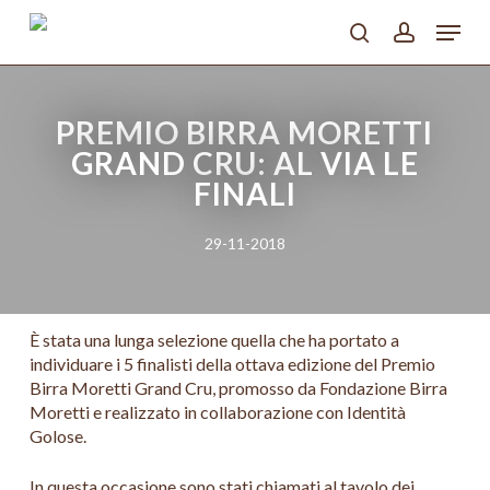
Skip
Menu
to
search
account
main
Close
content
Menu
PREMIO BIRRA MORETTI
GRAND CRU: AL VIA LE
FINALI
29-11-2018
È stata una lunga selezione quella che ha portato a
individuare i 5 finalisti della ottava edizione del Premio
Birra Moretti Grand Cru, promosso da Fondazione Birra
Moretti e realizzato in collaborazione con Identità
Golose.
In questa occasione sono stati chiamati al tavolo dei