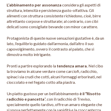
L’abbinamento per assonanza
considera gli aspetti di
struttura, intensità e persistenza gusto-olfattiva. Gli
alimenti con struttura consistente richiedono, cioè, birre
altrettanto corpose e strutturate; al contrario, con cibi
delicati sono consigliate bevande con minor carattere.
Protagonista di queste nuove sensazioni gustative è, da un
lato, l’equilibrio guidato dall’armonia, dall’altro il suo
capovolgimento, ovvero il contrasto al palato, che si
dimostra molto intrigante.
Pronti a partire esplorando la
tendenza amara.
Nel cibo
la troviamo in alcune verdure come carciofi, radicchio,
spinaci sia crudi che cotti, alcuni formaggi erborinati, nel
cioccolato e nel fegato cotto alla piastra.
Un piatto gustoso per un bell’abbinamento
è il “Risotto
radicchio e pancetta
”, con il radicchio di Treviso,
specialmente quello tardivo, offre un amaro elegante che
si sposa perfettamente con la sapidità e la croccantezza