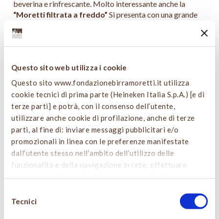
beverina e rinfrescante. Molto interessante anche la
“Moretti filtrata a freddo”
Si presenta con una grande
aromaticità e freschezza floreale ed agrumata. Al gusto
presenta una grande piacevolezza e facilità di bevuta, pur
mantenendo struttura e corposità date da un processo
appositamente creato per ottenere una ricchezza
Questo sito web utilizza i cookie
gustativa ed aromatica.
Questo sito www.fondazionebirramoretti.it utilizza
Ed eccoci con qualche
suggerimento di abbinamenti
cookie tecnici di prima parte (Heineken Italia S.p.A.) [e di
per contrasto
. L’abbinamento per contrasto di sapori
terze parti] e potrà, con il consenso dell’utente,
consiste nell’accostare birre con caratteristiche opposte a
utilizzare anche cookie di profilazione, anche di terze
quelle dei cibi, perseguendo l’obiettivo della pulizia della
parti, al fine di: inviare messaggi pubblicitari e/o
bocca e della predisposizione ad accogliere la porzione
promozionali in linea con le preferenze manifestate
successiva. I cibi a tendenza dolce, riso, pasta, crostacei,
dall’utente stesso nell’ambito dell’utilizzo delle
prosciutto cotto, carne alla griglia, richiedono una certa
funzionalità e della navigazione in rete; effettuare
durezza della birra, fornita da componenti acide, sapide e
analisi e monitoraggio dei comportamenti dell’utente.
da una spiccata effervescenza. I cibi grassi come salumi e
formaggi ben si abbinano a birre con spiccata
Cliccando sul tasto “
ACCETTA TUTTO
”, l’utente
Selezione
effervescenza, buona alcolicità e tannicità.
acconsente all’uso di tutti i cookie non tecnici, inclusi
Tecnici
del
quindi quelli di profilazione e analitici. Il consenso è
consenso