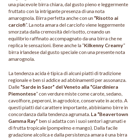
una piacevole birra chiara, dal gusto pieno e leggermente
fruttato con la intrigante presenza di una nota
amarognola. Birra perfetta anche con un
“Risotto ai
carciofi
”. La nota amara del carciofo viene leggermente
smorzata dalla cremosità del risotto, creando un
equilibrio raffinato accompagnato da una birra che ne
replica le sensazioni. Bene anche la “
Kilkenny Creamy
”
birra irlandese dal gusto speciale con una presente nota
amarognola.
La tendenza acida è tipica di alcuni piatti di tradizione
regionale e ben si addice ad abbinamenti per assonanza.
Dalle
“Sarde in Saor” del Veneto alla “Giardiniera
Piemontese
” con verdure miste come carote, sedano,
cavolfiore, peperoni, in agrodolce, conservate in aceto. A
questi piatti dal carattere importante, abbiniamo birre in
concordanza dalla tendenza agrumata.
La “Beavertown
Gamma Ray”
ben si adatta con i suoi sentori agrumati e
di frutta tropicale (pompelmo e mango). Dalla facile
gradazione alcolica e dalla persistenza amara è una birra