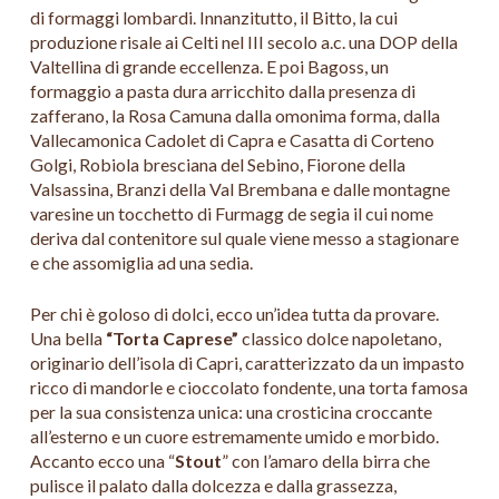
di formaggi lombardi. Innanzitutto, il Bitto, la cui
produzione risale ai Celti nel III secolo a.c. una DOP della
Valtellina di grande eccellenza. E poi Bagoss, un
formaggio a pasta dura arricchito dalla presenza di
zafferano, la Rosa Camuna dalla omonima forma, dalla
Vallecamonica Cadolet di Capra e Casatta di Corteno
Golgi, Robiola bresciana del Sebino, Fiorone della
Valsassina, Branzi della Val Brembana e dalle montagne
varesine un tocchetto di Furmagg de segia il cui nome
deriva dal contenitore sul quale viene messo a stagionare
e che assomiglia ad una sedia.
Per chi è goloso di dolci, ecco un’idea tutta da provare.
Una bella
“Torta Caprese”
classico dolce napoletano,
originario dell’isola di Capri, caratterizzato da un impasto
ricco di mandorle e cioccolato fondente, una torta famosa
per la sua consistenza unica: una crosticina croccante
all’esterno e un cuore estremamente umido e morbido.
Accanto ecco una “
Stout
” con l’amaro della birra che
pulisce il palato dalla dolcezza e dalla grassezza,