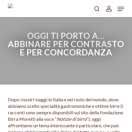
Skip
Menu
to
search
account
main
Close
content
Menu
OGGI TI PORTO A…
ABBINARE PER CONTRASTO
E PER CONCORDANZA
Dopo i nostri viaggi in Italia e nel resto del mondo, dove
abbiamo scelto specialità gastronomiche e ottime birre (i
racconti sono sempre disponibili sul sito della Fondazione
Birra Moretti alla voce “
Notizie di birra
”), oggi
affrontiamo un tema interessante e particolare, che può
ispirare abbinamenti cibo/birra del tutto nuovi e, a volte,