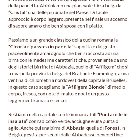
della pancetta. Abbiniamo una piacevole birra belga la
“
Cristal
” una delle più amate nel Paese. Di facile
approccio è corpo leggero, presenta nel finale un accenno
di sapore amaro che ben si sposa con il piatto.
Passiamo a un grande classico della cucina romana la
“Cicoria ripassata in padella
” saporita e dal gusto
piacevolmente amarognolo che ben si accosta ad una
birra con le medesime caratteristiche, proveniente da uno
degli storici birrifici di Abbazia, quello di “Affligem” che si
trova nella provincia belga del Brabante Fiammingo, a una
ventina di chilometri a nordovest della capitale Bruxelles.
In questo caso scegliamo la “
Affligem Blonde
” di medio
corpo, fresca, con note di malto e noci e un gusto
leggermente amaro e secco.
Restiamo nella capitale con le immancabili
“Puntarelle in
insalata”
con radicchio verde, acciughe e una punta di
aglio. Anche qui una birra di Abbazia, quella di
Forest
, in
Belgio, gestita per secoli dalle Abbadesse benedettine: