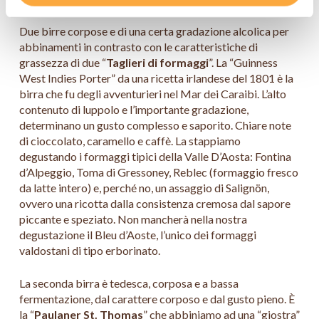
Due birre corpose e di una certa gradazione alcolica per
abbinamenti in contrasto con le caratteristiche di
grassezza di due “
Taglieri di formaggi
”. La “Guinness
West Indies Porter” da una ricetta irlandese del 1801 è la
birra che fu degli avventurieri nel Mar dei Caraibi. L’alto
contenuto di luppolo e l’importante gradazione,
determinano un gusto complesso e saporito. Chiare note
di cioccolato, caramello e caffè. La stappiamo
degustando i formaggi tipici della Valle D’Aosta: Fontina
d’Alpeggio, Toma di Gressoney, Reblec (formaggio fresco
da latte intero) e, perché no, un assaggio di Salignön,
ovvero una ricotta dalla consistenza cremosa dal sapore
piccante e speziato. Non mancherà nella nostra
degustazione il Bleu d’Aoste, l’unico dei formaggi
valdostani di tipo erborinato.
La seconda birra è tedesca, corposa e a bassa
fermentazione, dal carattere corposo e dal gusto pieno. È
la “
Paulaner St. Thomas
” che abbiniamo ad una “giostra”