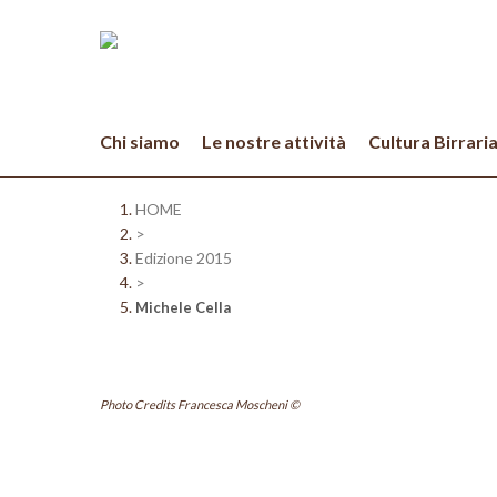
Skip
to
main
content
Chi siamo
Le nostre attività
Cultura Birrari
HOME
>
Edizione 2015
>
Michele Cella
Photo Credits Francesca Moscheni ©
Hit enter to search or ESC to close