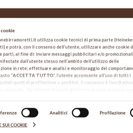
i cookie
 SITO
NOTIZIE LEGALI
birramoretti.it utilizza cookie tecnici di prima parte (Heinek
Informativa privacy e cookies
arti] e potrà, con il consenso dell’utente, utilizzare anche cookie d
o
Termini e condizioni d’uso
e parti, al fine di: inviare messaggi pubblicitari e/o promozionali
 attività
Codice Etico e di Comportame
ifestate dall’utente stesso nell’ambito dell’utilizzo delle
irraria
azione in rete; effettuare analisi e monitoraggio dei comportam
avola
Dichiarazione di accessibilità
tasto “
ACCETTA TUTTO
”, l’utente acconsente all’uso di tutti i
i birra
quindi quelli di profilazione e analitici. Il consenso è facoltativ
a
si momento. Se l’utente desidera gestire le proprie preferenze
ALIZZA LE SCELTE SUI COOKIE
”. Per sapere di più sui cookie
COOKIE POLICY
di Heineken Italia S.p.A. da dove è possibile
i singoli cookie. Chiudendo questo banner - cliccando sulla X in
ferenze
Analitici
Profilazione
sta il consenso all’uso dei cookie che richiedono il consenso,
 SUI COOKIE
 di default (solo cookie tecnici attivi).
ONE BIRRA MORETTI | Fondazione senza fini di lucro. Iscritta 