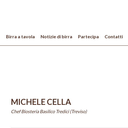
a
Birra a tavola
Notizie di birra
Partecipa
Contatti
MICHELE CELLA
Chef Biosteria Basilico Tredici (Treviso)