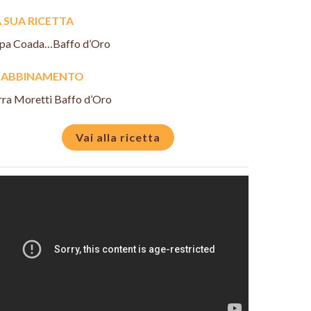
 SUA RICETTA
pa Coada…Baffo d’Oro
N ABBINAMENTO
rra Moretti Baffo d’Oro
Vai alla ricetta