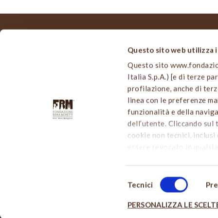
Questo sito web utilizza 
MAPPA
Questo sito www.fondazione
Home
Italia S.p.A.) [e di terze p
Viale Edison, 110
Chi siam
profilazione, anche di terz
20099 Sesto San Giovanni (MI)
Le nostre
linea con le preferenze man
info@fondazionebirramoretti.it
Cultura B
funzionalità e della navig
Birra a t
dell’utente. Cliccando sul 
Notizie d
cookie non tecnici, inclusi 
Partecip
essere revocato in qualsia
Contatti
cliccare sul tasto “
PERSON
usiamo può accedere alla
Selezione
esprimere le preferenze su
Tecnici
Pre
del
a destra - l’utente non pre
consenso
PERSONALIZZA LE SCELTE
mantenendo le impostazioni
COPYRIGHT 2016 © FONDAZI