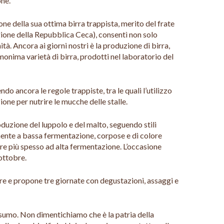
one.
ne della sua ottima birra trappista, merito del frate
regione della Repubblica Ceca), consentì non solo
. Ancora ai giorni nostri è la produzione di birra,
monima varietà di birra, prodotti nel laboratorio del
o ancora le regole trappiste, tra le quali l’utilizzo
one per nutrire le mucche delle stalle.
oduzione del luppolo e del malto, seguendo stili
iamente a bassa fermentazione, corpose e di colore
pre più spesso ad alta fermentazione. L’occasione
ottobre.
bre e propone tre giornate con degustazioni, assaggi e
nsumo. Non dimentichiamo che è la patria della