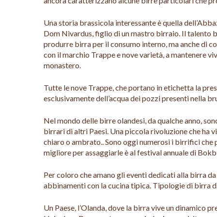
ancora caratterizzano alcune birre particolari che p
Una storia brassicola interessante è quella dell’Abba
Dom Nivardus, figlio di un mastro birraio. Il talento 
produrre birra per il consumo interno, ma anche di co
con il marchio Trappe e nove varietà, a mantenere viva
monastero.
Tutte le nove Trappe, che portano in etichetta la pres
esclusivamente dell’acqua dei pozzi presenti nella bru
Nel mondo delle birre olandesi, da qualche anno, sono 
birrari di altri Paesi. Una piccola rivoluzione che ha
chiaro o ambrato.. Sono oggi numerosi i birrifici che 
migliore per assaggiarle è al festival annuale di Bok
Per coloro che amano gli eventi dedicati alla birra d
abbinamenti con la cucina tipica. Tipologie di birra d
Un Paese, l’Olanda, dove la birra vive un dinamico pr