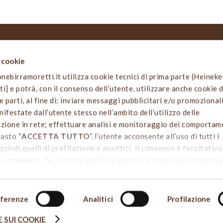
i cookie
 SITO
NOTIZIE LEGALI
birramoretti.it utilizza cookie tecnici di prima parte (Heinek
Informativa privacy e cookies
arti] e potrà, con il consenso dell’utente, utilizzare anche cookie d
o
Termini e condizioni d’uso
e parti, al fine di: inviare messaggi pubblicitari e/o promozionali
 attività
Codice Etico e di Comportame
ifestate dall’utente stesso nell’ambito dell’utilizzo delle
irraria
azione in rete; effettuare analisi e monitoraggio dei comportam
avola
Dichiarazione di accessibilità
tasto “
ACCETTA TUTTO
”, l’utente acconsente all’uso di tutti i
i birra
quindi quelli di profilazione e analitici. Il consenso è facoltativ
a
si momento. Se l’utente desidera gestire le proprie preferenze
ALIZZA LE SCELTE SUI COOKIE
”. Per sapere di più sui cookie
COOKIE POLICY
di Heineken Italia S.p.A. da dove è possibile
i singoli cookie. Chiudendo questo banner - cliccando sulla X in
ferenze
Analitici
Profilazione
sta il consenso all’uso dei cookie che richiedono il consenso,
 SUI COOKIE
 di default (solo cookie tecnici attivi).
ZIONE BIRRA MORETTI | Fondazione senza fini di lucro. Iscritta al