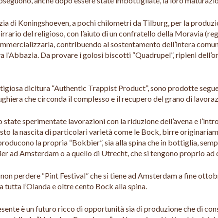
roseguono, anche dopo essere state imbottigliate, la loro maturazi
zia di Koningshoeven, a pochi chilometri da Tilburg, per la produzio
birrario del religioso, con l’aiuto di un confratello della Moravia (
mmercializzarla, contribuendo al sostentamento dell’intera comunità
 l’Abbazia. Da provare i golosi biscotti “Quadrupel”, ripieni dell’o
tigiosa dicitura “Authentic Trappist Product”, sono prodotte seguend
ghiera che circonda il complesso e il recupero del grano di lavorazi
state sperimentate lavorazioni con la riduzione dell’avena e l’intr
 visto la nascita di particolari varietà come le Bock, birre originar
producono la propria “Bokbier”, sia alla spina che in bottiglia, sem
bier ad Amsterdam o a quello di Utrecht, che si tengono proprio ad 
a non perdere “Pint Festival” che si tiene ad Amsterdam a fine otto
a tutta l’Olanda e oltre cento Bock alla spina.
esente è un futuro ricco di opportunità sia di produzione che di co