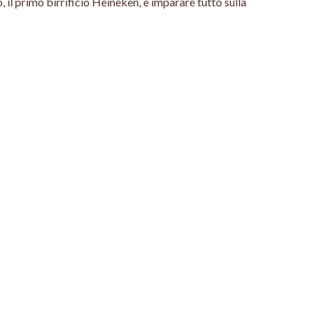
 il primo birrificio Heineken, e imparare tutto sulla