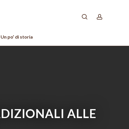
search
account
Un po’ di storia
ADIZIONALI ALLE