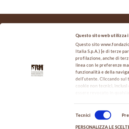
Questo sito web utilizza 
MAPPA
Questo sito www.fondazione
Home
Italia S.p.A.) [e di terze p
Viale Edison, 110
Chi siam
profilazione, anche di terz
20099 Sesto San Giovanni (MI)
Le nostre
linea con le preferenze man
info@fondazionebirramoretti.it
Cultura B
funzionalità e della navig
Birra a t
dell’utente. Cliccando sul 
Notizie d
cookie non tecnici, inclusi 
Partecip
essere revocato in qualsia
Contatti
cliccare sul tasto “
PERSON
usiamo può accedere alla
Selezione
esprimere le preferenze su
Tecnici
Pre
del
a destra - l’utente non pre
consenso
PERSONALIZZA LE SCELTE
mantenendo le impostazioni
COPYRIGHT 2016 © FONDA