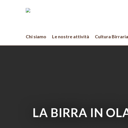
Skip
to
main
content
Chi siamo
Le nostre attività
Cultura Birrari
LA BIRRA IN OL