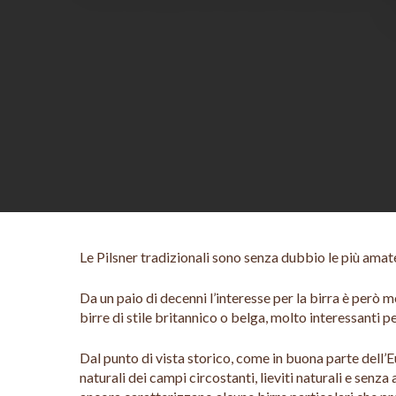
Hit enter to search or ESC to close
Le Pilsner tradizionali sono senza dubbio le più amate
Da un paio di decenni l’interesse per la birra è però 
birre di stile britannico o belga, molto interessanti pe
Dal punto di vista storico, come in buona parte dell’E
naturali dei campi circostanti, lieviti naturali e senz