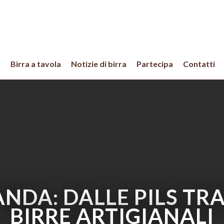
a
Birra a tavola
Notizie di birra
Partecipa
Contatti
ANDA: DALLE PILS TR
BIRRE ARTIGIANALI