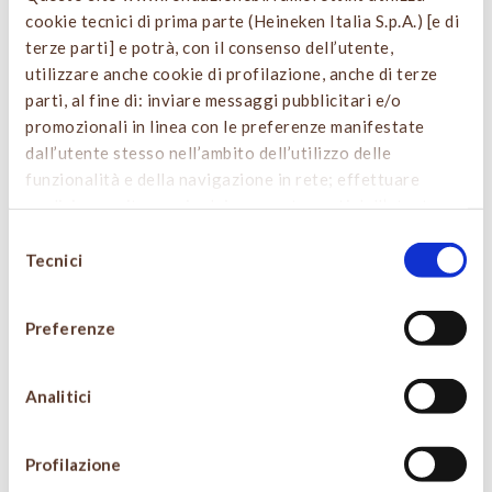
cookie tecnici di prima parte (Heineken Italia S.p.A.) [e di
terze parti] e potrà, con il consenso dell’utente,
utilizzare anche cookie di profilazione, anche di terze
parti, al fine di: inviare messaggi pubblicitari e/o
promozionali in linea con le preferenze manifestate
dall’utente stesso nell’ambito dell’utilizzo delle
funzionalità e della navigazione in rete; effettuare
analisi e monitoraggio dei comportamenti dell’utente.
Cliccando sul tasto “
ACCETTA TUTTO
”, l’utente
Selezione
acconsente all’uso di tutti i cookie non tecnici, inclusi
Tecnici
del
quindi quelli di profilazione e analitici. Il consenso è
consenso
facoltativo e può essere revocato in qualsiasi momento.
Preferenze
Se l’utente desidera gestire le proprie preferenze può
cliccare sul tasto “
PERSONALIZZA LE SCELTE SUI
COOKIE
”. Per sapere di più sui cookie che usiamo può
Analitici
accedere alla
COOKIE POLICY
di Heineken Italia S.p.A.
da dove è possibile esprimere le preferenze sui singoli
Profilazione
cookie. Chiudendo questo banner - cliccando sulla X in