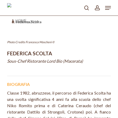
Skip
Menu
to
search
account
main
Close
content
HOME
Menu
>
Edizione 2015
>
Federica Scolta
Photo Credits Francesca Moscheni ©
FEDERICA SCOLTA
Sous-Chef Ristorante Lord Bio (Macerata)
BIOGRAFIA
Classe 1982, abruzzese, il percorso di Federica Scolta ha
una svolta significativa 4 anni fa alla scuola dello chef
Niko Romito prima e di Caterina Ceraudo (chef del
ristorante Dattilo di Strongoli, Crotone) poi. A fianco