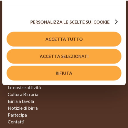
alto a destra - l’utente non presta il consenso all’uso dei
cookie che richiedono il consenso, mantenendo le
impostazioni di default (solo cookie tecnici attivi).
PERSONALIZZA LE SCELTE SUI COOKIE
Viale Edison, 110
ACCETTA TUTTO
20099 Sesto San Giovanni (MI)
info@fondazionebirramoretti.it
ACCETTA SELEZIONATI
MAPPA SITO
RIFIUTA
Home
Chi siamo
Le nostre attività
Cultura Birraria
Birra a tavola
Notizie di birra
Partecipa
Contatti