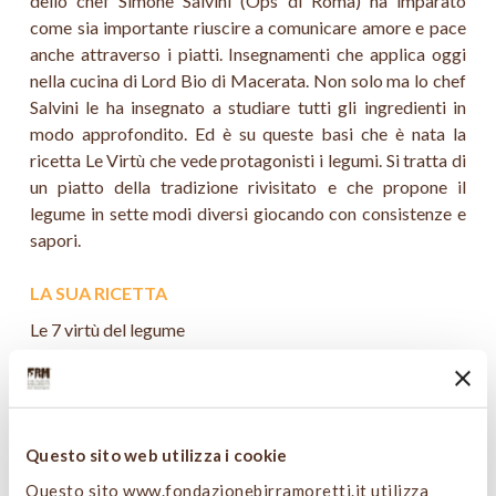
dello chef Simone Salvini (Ops di Roma) ha imparato
come sia importante riuscire a comunicare amore e pace
anche attraverso i piatti. Insegnamenti che applica oggi
nella cucina di Lord Bio di Macerata. Non solo ma lo chef
Salvini le ha insegnato a studiare tutti gli ingredienti in
modo approfondito. Ed è su queste basi che è nata la
ricetta Le Virtù che vede protagonisti i legumi. Si tratta di
un piatto della tradizione rivisitato e che propone il
legume in sette modi diversi giocando con consistenze e
sapori.
LA SUA RICETTA
Le 7 virtù del legume
IN ABBINAMENTO
Birra Moretti alla Toscana
Questo sito web utilizza i cookie
Vai alla ricetta
Questo sito www.fondazionebirramoretti.it utilizza