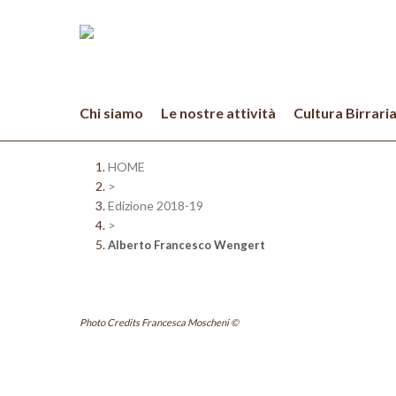
Skip
to
main
content
Chi siamo
Le nostre attività
Cultura Birrari
HOME
>
Edizione 2018-19
>
Alberto Francesco Wengert
Photo Credits Francesca Moscheni ©
Hit enter to search or ESC to close