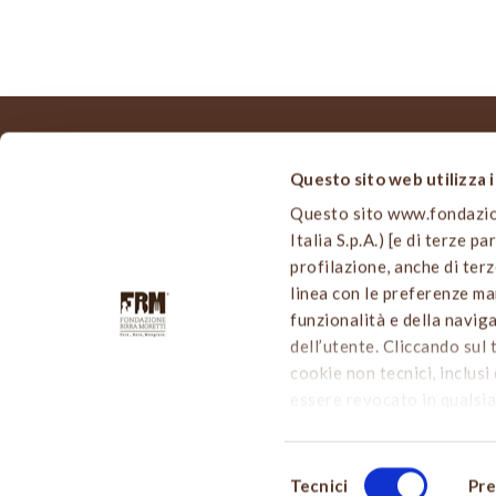
Questo sito web utilizza 
MAPPA
Questo sito www.fondazione
Home
Italia S.p.A.) [e di terze p
Viale Edison, 110
Chi siam
profilazione, anche di terz
20099 Sesto San Giovanni (MI)
Le nostre
linea con le preferenze man
info@fondazionebirramoretti.it
Cultura B
funzionalità e della navig
Birra a t
dell’utente. Cliccando sul 
Notizie d
cookie non tecnici, inclusi 
Partecip
essere revocato in qualsia
Contatti
cliccare sul tasto “
PERSON
usiamo può accedere alla
Selezione
esprimere le preferenze su
Tecnici
Pre