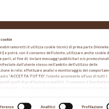
i cookie
 SITO
NOTIZIE LEGALI
birramoretti.it utilizza cookie tecnici di prima parte (Heinek
Informativa privacy e cookies
arti] e potrà, con il consenso dell’utente, utilizzare anche cookie d
o
Termini e condizioni d’uso
e parti, al fine di: inviare messaggi pubblicitari e/o promozionali
 attività
Codice Etico e di Comportame
ifestate dall’utente stesso nell’ambito dell’utilizzo delle
irraria
azione in rete; effettuare analisi e monitoraggio dei comportam
avola
Dichiarazione di accessibilità
tasto “
ACCETTA TUTTO
”, l’utente acconsente all’uso di tutti i
i birra
quindi quelli di profilazione e analitici. Il consenso è facoltativ
a
si momento. Se l’utente desidera gestire le proprie preferenze
ALIZZA LE SCELTE SUI COOKIE
”. Per sapere di più sui cookie
COOKIE POLICY
di Heineken Italia S.p.A. da dove è possibile
i singoli cookie. Chiudendo questo banner - cliccando sulla X in
ferenze
Analitici
Profilazione