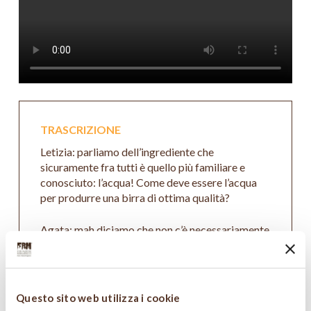
TRASCRIZIONE
Letizia: parliamo dell’ingrediente che
sicuramente fra tutti è quello più familiare e
conosciuto: l’acqua! Come deve essere l’acqua
per produrre una birra di ottima qualità?
Agata: mah diciamo che non c’è necessariamente
una tipologia di acqua particolare per produrre
la birra! Sicuramente l’acqua che si utilizza deve
essere:
• Buona
Questo sito web utilizza i cookie
• Pura