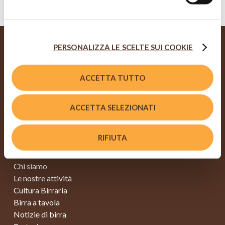
alto a destra - l’utente non presta il consenso all’uso dei
cookie che richiedono il consenso, mantenendo le
impostazioni di default (solo cookie tecnici attivi).
PERSONALIZZA LE SCELTE SUI COOKIE
ACCETTA TUTTO
Viale Edison, 110
20099 Sesto San Giovanni (MI)
info@fondazionebirramoretti.it
ACCETTA SELEZIONATI
RIFIUTA
MAPPA SITO
Home
Chi siamo
Le nostre attività
Cultura Birraria
Birra a tavola
Notizie di birra