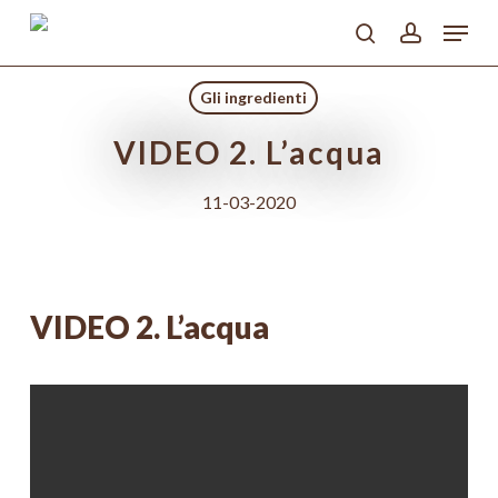
Skip
Menu
to
search
account
main
Close
content
Menu
Gli ingredienti
VIDEO 2. L’acqua
11-03-2020
VIDEO 2. L’acqua