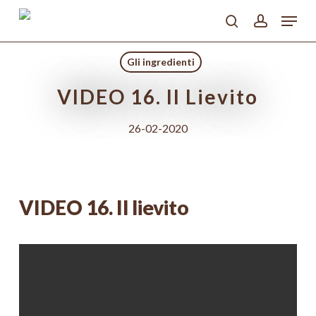
Skip
Menu
to
search
account
main
Close
content
Menu
Gli ingredienti
VIDEO 16. Il Lievito
26-02-2020
VIDEO 16. Il lievito