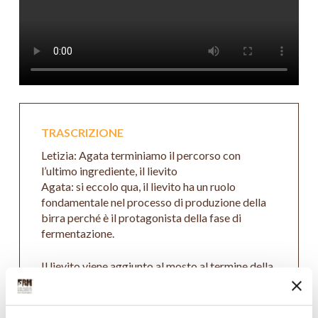
TRASCRIZIONE
Letizia: Agata terminiamo il percorso con
l’ultimo ingrediente, il lievito
Agata: si eccolo qua, il lievito ha un ruolo
fondamentale nel processo di produzione della
birra perché è il protagonista della fase di
fermentazione.
Il lievito viene aggiunto al mosto al termine della
fase di ebollizione, dopo che quest’ultimo è stato
raffreddato, l’operazione di inserimento del
lievito nel mosto in gergo tecnico si chiama