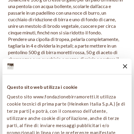
una pentola con acqua bollente, scolarle dall’acca e
passarle in un padellino con una noce di burro, un
cucchiaio di riduzione di birra e uno di fondo di carne,
unire un mestolo di brodo vegetale, cuocere per circa
cinque minuti, finché non si sia ridotto il fondo.
Prendere una cipolla di tropea, pelarla completamente,
tagliarla in 4 e dividerla in petali; a parte mettere in un
pentolino 500 g di birra moretti rossa, 50 g di aceto di
champagne e un cucchiaio e mezzo di miele e portare il
tutto a bollore, versare il liquido sui petali di cipolla e
lasciar raffreddare.
Mettere una pentola colma di acqua sul fuoco e portarla a
bollore, unirvi 50 g di quinoa e cuocere per 20 minuti;
Questo sito web utilizza i cookie
scolare la quinoa dall’acqua e metterla a essiccare per 4
Questo sito www.fondazionebirramoretti.it utilizza
ore a 60°C, una volta disidratata friggerla in olio bollente.
cookie tecnici di prima parte (Heineken Italia S.p.A.) [e di
terze parti] e potrà, con il consenso dell’utente,
PRESENTAZIONE
utilizzare anche cookie di profilazione, anche di terze
parti, al fine di: inviare messaggi pubblicitari e/o
Prendere 2 fette di porcini grigliati e glassarli con il fondo
promozionali in linea con le preferenze manifestate