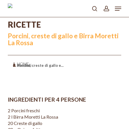
Skip
Menu
to
search
account
main
Close
content
RICETTE
Menu
Porcini, creste di gallo e Birra Moretti
La Rossa
HOME
>
Ricette
>
Secondi
>
Porcini, creste di gallo e...
INGREDIENTI PER 4 PERSONE
2 Porcini freschi
2 l Birra Moretti La Rossa
20 Creste di gallo