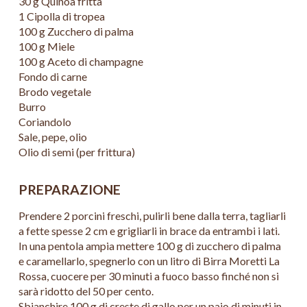
30 g Quinoa fritta
1 Cipolla di tropea
100 g Zucchero di palma
100 g Miele
100 g Aceto di champagne
Fondo di carne
Brodo vegetale
Burro
Coriandolo
Sale, pepe, olio
Olio di semi (per frittura)
PREPARAZIONE
Prendere 2 porcini freschi, pulirli bene dalla terra, tagliarli
a fette spesse 2 cm e grigliarli in brace da entrambi i lati.
In una pentola ampia mettere 100 g di zucchero di palma
e caramellarlo, spegnerlo con un litro di Birra Moretti La
Rossa, cuocere per 30 minuti a fuoco basso finché non si
sarà ridotto del 50 per cento.
Sbianchire 100 g di creste di gallo per un paio di minuti in