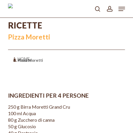
Skip
Menu
to
search
account
main
Close
content
RICETTE
Menu
Pizza Moretti
HOME
>
Ricette
>
Primi
>
Pizza Moretti
INGREDIENTI PER 4 PERSONE
250 g Birra Moretti Grand Cru
100 ml Acqua
80 g Zucchero di canna
50 g Glucosio
40 g Destrosio