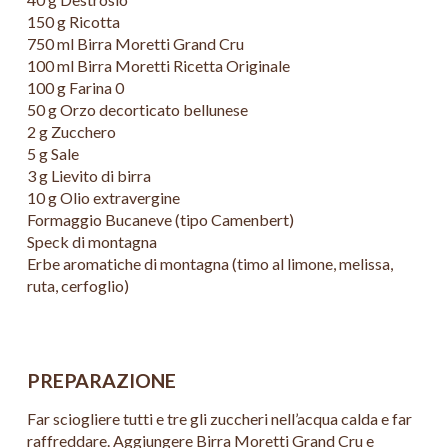
150 g Ricotta
750 ml Birra Moretti Grand Cru
100 ml Birra Moretti Ricetta Originale
100 g Farina 0
50 g Orzo decorticato bellunese
2 g Zucchero
5 g Sale
3 g Lievito di birra
10 g Olio extravergine
Formaggio Bucaneve (tipo Camenbert)
Speck di montagna
Erbe aromatiche di montagna (timo al limone, melissa,
ruta, cerfoglio)
PREPARAZIONE
Far sciogliere tutti e tre gli zuccheri nell’acqua calda e far
raffreddare. Aggiungere Birra Moretti Grand Cru e