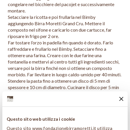
congelare nel bicchiere del pacojet e successivamente
montare.
Setacciare la ricotta e poi frullarla nel Bimby
aggiungendo Birra Moretti Grand Cru. Mettere il
composto nel sifone e caricarlo con due cartucce, far
riposare in frigo per 2 ore.
Far tostare l’orzo in padella fin quando è dorato. Farlo
raffreddare e frullarlo nel Bimby. Setacciare fino a
ottenere una farina. Creare con le due farine una
fontanella e mettervi al centro tutti gli ingredienti secchi,
versare poi la birra finché non si ottiene un composto
morbido. Far lievitare in luogo caldo-umido per 40 minuti.
Stendere la pasta fino a ottenere un disco di 5 mm di
spessore e 10 cm di diametro. Cucinare il disco per 5 min
a 200°C. Togliere dal forno e farcire l’Orzo-pizza con lo
speck, il formaggio e le erbe aromatiche di montagna
fresche.
Questo sito web utilizza i cookie
PRESENTAZIONE
Questo sito www.fondazionebirramoretti.it utilizza