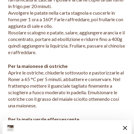
in frigo per 20 minuti.
Avvolgere le patate nella carta stagnola e cuocerle in
forno per 1 ora a 160°. Farle raffreddare, poi frullarle con
aggiunta di sale e olio.
Rosolare scalogno e patate, salare, aggiungere arancia e il
concentrato, portare ad ebollizione e ridurre fino a 400g
quindi aggiungere la liquirizia. Frullare, passare al chinoise
e raffreddare.
Per la maionese di ostriche
Aprire le ostriche, chiuderle sottovuoto e pastorizzarle al
Roner a 65 °C per 5 minuti, abbattere e conservare. Nel
frattempo mettere il guanciale tagliato finemente a
sciogliere a fuoco moderato in padella. Emulsionare le
ostriche con il grasso del maiale sciolto ottenendo così
una maionese.
Per la mela verde effervescente
Pelare le mele e ricavarne dei cubi. Per evitare
l’ossidazione mettere a bagno in soluzione di acqua e