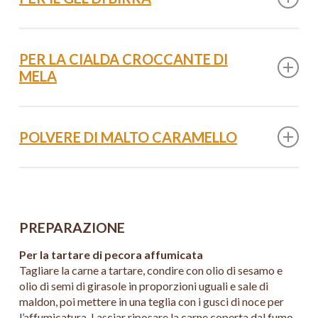
10 g sale fino
100 ml acqua dolce
300 g Birra Moretti Grand Cru
20 g funghi shitake secchi
10 g zucchero di canna
PER LA CIALDA CROCCANTE DI
2g di Agar agar
MELA
500 g mele Granny Smith
50 g glucosio in polvere
POLVERE DI MALTO CARAMELLO
3 g acido citrico
2 g sale fino
Malto d’orzo caramello
PREPARAZIONE
Per la tartare di pecora affumicata
Tagliare la carne a tartare, condire con olio di sesamo e
olio di semi di girasole in proporzioni uguali e sale di
maldon, poi mettere in una teglia con i gusci di noce per
l’affumicatura. Lasciar riposare la carne coperta dal fumo