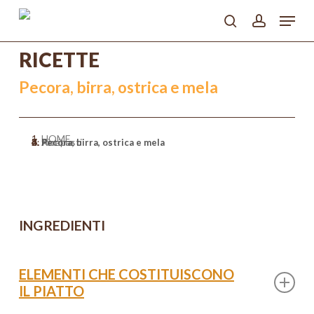
Skip
Menu
to
search
account
main
Close
content
RICETTE
Menu
Pecora, birra, ostrica e mela
HOME
>
Ricette
>
Antipasti
>
Pecora, birra, ostrica e mela
INGREDIENTI
ELEMENTI CHE COSTITUISCONO
IL PIATTO