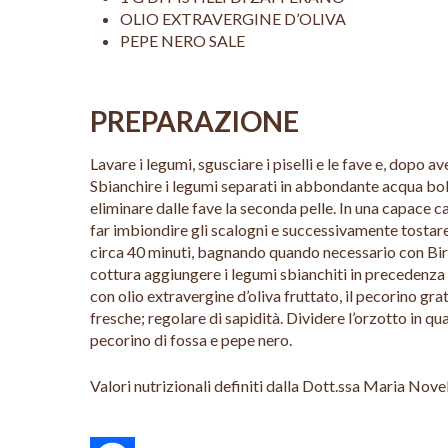
OLIO EXTRAVERGINE D’OLIVA
PEPE NERO SALE
PREPARAZIONE
Lavare i legumi, sgusciare i piselli e le fave e, dopo ave
Sbianchire i legumi separati in abbondante acqua bol
eliminare dalle fave la seconda pelle. In una capace c
far imbiondire gli scalogni e successivamente tostare
circa 40 minuti, bagnando quando necessario con Birr
cottura aggiungere i legumi sbianchiti in precedenza e
con olio extravergine d’oliva fruttato, il pecorino g
fresche; regolare di sapidità. Dividere l’orzotto in qu
pecorino di fossa e pepe nero.
Valori nutrizionali definiti dalla Dott.ssa Maria Nov