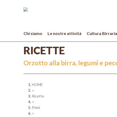
Skip
to
main
content
Chi siamo
Le nostre attività
Cultura Birrari
RICETTE
Orzotto alla birra, legumi e pec
HOME
>
Ricette
>
Primi
>