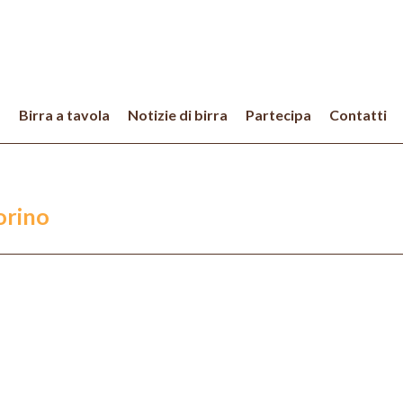
a
Birra a tavola
Notizie di birra
Partecipa
Contatti
orino