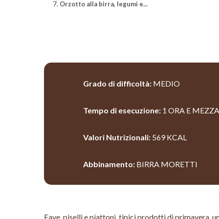
Orzotto alla birra, legumi e...
Hit enter to search or ESC to close
Grado di difficoltà:
MEDIO
Tempo di esecuzione:
1 ORA E MEZZA
Valori Nutrizionali:
569 KCAL
Abbinamento:
BIRRA MORETTI
Fave, piselli e piattoni, tipici prodotti di primavera