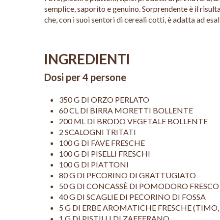
semplice, saporito e genuino. Sorprendente è il risulta
che, con i suoi sentori di cereali cotti, è adatta ad esa
INGREDIENTI
Dosi per 4 persone
350 G DI ORZO PERLATO
60 CL DI BIRRA MORETTI BOLLENTE
200 ML DI BRODO VEGETALE BOLLENTE
2 SCALOGNI TRITATI
100 G DI FAVE FRESCHE
100 G DI PISELLI FRESCHI
100 G DI PIATTONI
80 G DI PECORINO DI GRATTUGIATO
50 G DI CONCASSÈ DI POMODORO FRESCO
40 G DI SCAGLIE DI PECORINO DI FOSSA
5 G DI ERBE AROMATICHE FRESCHE (TIM
1 G DI PISTILLI DI ZAFFERANO