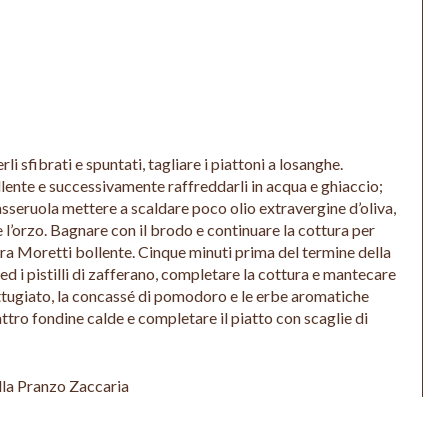
rli sfibrati e spuntati, tagliare i piattoni a losanghe.
lente e successivamente raffreddarli in acqua e ghiaccio;
asseruola mettere a scaldare poco olio extravergine d’oliva,
 l’orzo. Bagnare con il brodo e continuare la cottura per
a Moretti bollente. Cinque minuti prima del termine della
d i pistilli di zafferano, completare la cottura e mantecare
rattugiato, la concassé di pomodoro e le erbe aromatiche
attro fondine calde e completare il piatto con scaglie di
ella Pranzo Zaccaria