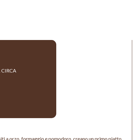
 CIRCA
, uniti a orzo, formaggio e pomodoro, creano un primo piatto