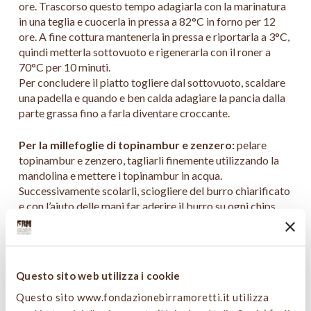
ore. Trascorso questo tempo adagiarla con la marinatura
in una teglia e cuocerla in pressa a 82°C in forno per 12
ore. A fine cottura mantenerla in pressa e riportarla a 3°C,
quindi metterla sottovuoto e rigenerarla con il roner a
70°C per 10 minuti.
Per concludere il piatto togliere dal sottovuoto, scaldare
una padella e quando e ben calda adagiare la pancia dalla
parte grassa fino a farla diventare croccante.
Per la millefoglie di topinambur e zenzero:
pelare
topinambur e zenzero, tagliarli finemente utilizzando la
mandolina e mettere i topinambur in acqua.
Successivamente scolarli, sciogliere del burro chiarificato
e con l’aiuto delle mani far aderire il burro su ogni chips.
Salare ed iniziare a fare degli strati all’interno di una
teglia; ogni 4 chips di topinambur metterne una di
zenzero, continuare fino ad ottenere l’altezza desiderata.
Adagiare sopra un foglio di carta da forno, metterla in
Questo sito web utilizza i cookie
pressa metterla in pressa con una teglia e un peso e
Questo sito www.fondazionebirramoretti.it utilizza
cuocerla a 155°C per 45 minuti. A fine cottura