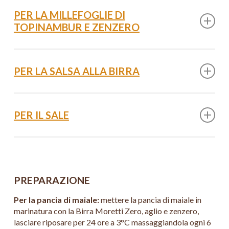
1,5 l Birra Moretti Zero
PER LA MILLEFOGLIE DI
2 Spicchi di aglio
TOPINAMBUR E ZENZERO
50 g Zenzero
500 g Topinambur
200 g Zenzero
PER LA SALSA ALLA BIRRA
100 g Burro chiarificato
10 g Sale
Liquido di cottura
PER IL SALE
50 g Sale
250 g Birra Moretti La Rossa
PREPARAZIONE
Per la pancia di maiale:
mettere la pancia di maiale in
marinatura con la Birra Moretti Zero, aglio e zenzero,
lasciare riposare per 24 ore a 3°C massaggiandola ogni 6