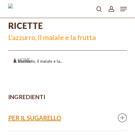
Skip
Menu
to
search
account
main
Close
content
RICETTE
Menu
L’azzurro, il maiale e la frutta
HOME
>
Ricette
>
Secondi
>
L’azzurro, il maiale e la...
INGREDIENTI
PER IL SUGARELLO
2 Sugarelli di circa 250 g l’uno