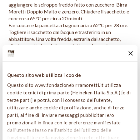
aggiungere lo sciroppo freddo fatto con zucchero, Birra
Moretti Doppio Malto e zenzero. Chiudere il sacchetto e
cuocere a 65°C per circa 20 minuti.
Far cuocere la pancetta a bagnomaria a 62°C per 28 ore.
Togliere il sacchetto dall’acqua e trasferirlo in un
abbattitore. Una volta fredda, estrarla dal sacchetto,
eliminare tutta la gelatina prodotta, asciugare bene e
tagliare dei rettangoli di circa 6 cm di lunghezza per 1 cm
di larghezza. Metterla sulla piastra ad arrostire in modo
che diventi croccante e tenere in caldo.
Mettere il succo di melagrana e la Birra Moretti Doppio
Questo sito web utilizza i cookie
Malto in un pentolino e far ridurre a una consistenza
Questo sito www.fondazionebirramoretti.it utilizza
sciropposa, raffreddare e aggiungere l’olio extravergine
cookie tecnici di prima parte (Heineken Italia S.p.A.) [e di
d’oliva e il sale, mischiare leggermente e tenere da parte.
terze parti] e potrà, con il consenso dell’utente,
Mettere la mollica di pane in una padella e tostare a fuoco
utilizzare anche cookie di profilazione, anche di terze
basso, quando sarà croccante togliere dal fuoco, salare e
pepare. Aggiungere lo zenzero e l’olio extravergine d’oliva
parti, al fine di: inviare messaggi pubblicitari e/o
e mischiare bene. Tenere da parte.
promozionali in linea con le preferenze manifestate
In un contenitore mettere la Birra Moretti Zero,
dall’utente stesso nell’ambito dell’utilizzo delle
aggiungere la lecitina e la foglia di kafir tritata finemente
funzionalità e della navigazione in rete; effettuare