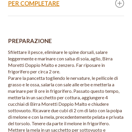
Pepe
PER COMPLETARE
1 Foglia di kafir lime
20 Chips di topinambur
Fiori eduli
Insalatine aromatiche miste
PREPARAZIONE
Sfilettare il pesce, eliminare le spine dorsali, salare
leggermente e marinare con salsa di soia, aglio, Birra
Moretti Doppio Malto e zenzero. Far riposare in
frigorifero per circa 2 ore.
Parare la pancetta togliendo le nervature, le pellicole di
grasso e le ossa, salarla con sale alle erbe e metterla a
marinare per 8 ore in frigorifero. Passato questo tempo,
metterla in un sacchetto per cottura, aggiungere 4
cucchiai di Birra Moretti Doppio Malto e chiudere
sottovuoto. Ricavare due cubi di 2 cm di lato con la polpa
di melone e con la mela, precedentemente pelata e privata
del torsolo. Tenere da parte il melone in frigorifero.
Mettere la mela in un sacchetto per sottovuoto e