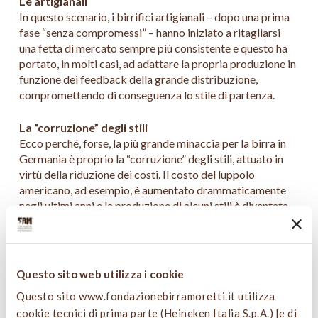
Le artigianali
In questo scenario, i birrifici artigianali – dopo una prima
fase “senza compromessi” – hanno iniziato a ritagliarsi
una fetta di mercato sempre più consistente e questo ha
portato, in molti casi, ad adattare la propria produzione in
funzione dei feedback della grande distribuzione,
compromettendo di conseguenza lo stile di partenza.
La “corruzione” degli stili
Ecco perché, forse, la più grande minaccia per la birra in
Germania è proprio la “corruzione” degli stili, attuato in
virtù della riduzione dei costi. Il costo del luppolo
americano, ad esempio, è aumentato drammaticamente
negli ultimi anni e la produzione di alcuni stili è diventata
impraticabile, soprattutto per i birrifici più piccoli. A
differenza degli Stati Uniti, le Pale Ale prodotte in serie
che compaiono nei bar e si contendono l’attenzione sugli
scaffali dei supermercati utilizzano quantità di luppolo
Questo sito web utilizza i cookie
notevolmente inferiori alle referenze statunitensi.
Questo sito www.fondazionebirramoretti.it utilizza
cookie tecnici di prima parte (Heineken Italia S.p.A.) [e di
Il fattore prezzo