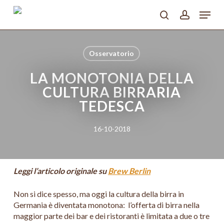
Skip
Menu
to
search
account
main
Close
content
Menu
Osservatorio
LA MONOTONIA DELLA
CULTURA BIRRARIA
TEDESCA
16-10-2018
Leggi l’articolo originale su
Brew Berlin
Non si dice spesso, ma oggi la cultura della birra in
Germania è diventata monotona: l’offerta di birra nella
maggior parte dei bar e dei ristoranti è limitata a due o tre