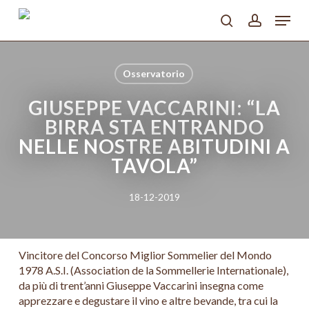
Skip
Menu
to
search
account
main
Close
content
Menu
Osservatorio
GIUSEPPE VACCARINI: “LA
BIRRA STA ENTRANDO
NELLE NOSTRE ABITUDINI A
TAVOLA”
18-12-2019
Vincitore del Concorso Miglior Sommelier del Mondo
1978 A.S.I. (Association de la Sommellerie Internationale),
da più di trent’anni Giuseppe Vaccarini insegna come
apprezzare e degustare il vino e altre bevande, tra cui la