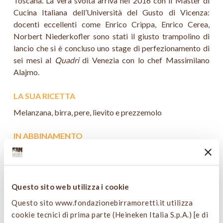
Toscana. La vera svolta arriva nel 2016 con il Master di
Cucina Italiana dell’Università del Gusto di Vicenza:
docenti eccellenti come Enrico Crippa, Enrico Cerea,
Norbert Niederkofler sono stati il giusto trampolino di
lancio che si è concluso uno stage di perfezionamento di
sei mesi al
Quadri
di Venezia con lo chef Massimilano
Alajmo.
LA SUA RICETTA
Melanzana, birra, pere, lievito e prezzemolo
IN ABBINAMENTO
Birra Moretti Grani Antichi
Vai alla ricetta
Questo sito web utilizza i cookie
Questo sito www.fondazionebirramoretti.it utilizza
cookie tecnici di prima parte (Heineken Italia S.p.A.) [e di