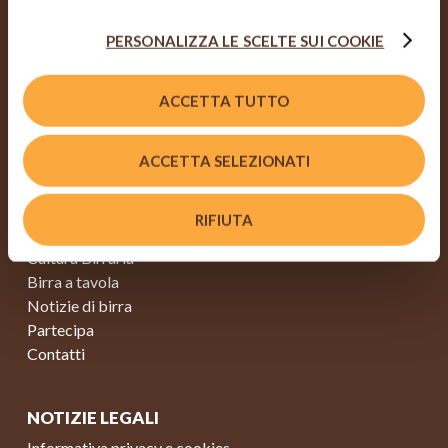
impostazioni di default (solo cookie tecnici attivi).
PERSONALIZZA LE SCELTE SUI COOKIE
Viale Edison, 110
20099 Sesto San Giovanni (MI)
info@fondazionebirramoretti.it
ACCETTA TUTTO
MAPPA SITO
ACCETTA SELEZIONATI
Home
Chi siamo
RIFIUTA
Le nostre attività
Cultura Birraria
Birra a tavola
Notizie di birra
Partecipa
Contatti
NOTIZIE LEGALI
Informativa privacy e cookies