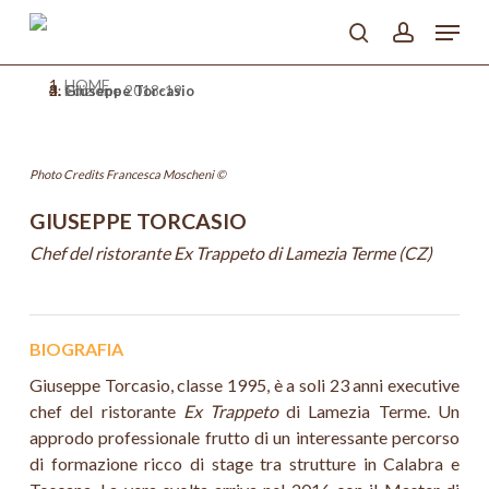
Skip
Menu
to
search
account
main
Close
content
HOME
Menu
>
Edizione 2018-19
>
Giuseppe Torcasio
Photo Credits Francesca Moscheni ©
GIUSEPPE TORCASIO
Chef del ristorante Ex Trappeto di Lamezia Terme (CZ)
BIOGRAFIA
Giuseppe Torcasio, classe 1995, è a soli 23 anni executive
chef del ristorante
Ex Trappeto
di Lamezia Terme. Un
approdo professionale frutto di un interessante percorso
di formazione ricco di stage tra strutture in Calabra e