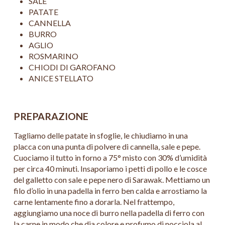
SALE
PATATE
CANNELLA
BURRO
AGLIO
ROSMARINO
CHIODI DI GAROFANO
ANICE STELLATO
PREPARAZIONE
Tagliamo delle patate in sfoglie, le chiudiamo in una
placca con una punta di polvere di cannella, sale e pepe.
Cuociamo il tutto in forno a 75° misto con 30% d’umidità
per circa 40 minuti. Insaporiamo i petti di pollo e le cosce
del galletto con sale e pepe nero di Sarawak. Mettiamo un
filo d’olio in una padella in ferro ben calda e arrostiamo la
carne lentamente fino a dorarla. Nel frattempo,
aggiungiamo una noce di burro nella padella di ferro con
la carne in modo che dia colore e profumo di nocciola al