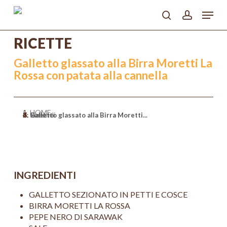
Skip
Menu
to
search
account
main
Close
content
RICETTE
Menu
Galletto glassato alla Birra Moretti La
Rossa con patata alla cannella
HOME
>
Ricette
>
Secondi
>
Galletto glassato alla Birra Moretti...
INGREDIENTI
GALLETTO SEZIONATO IN PETTI E COSCE
BIRRA MORETTI LA ROSSA
PEPE NERO DI SARAWAK