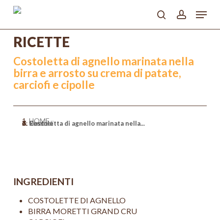
Skip
Menu
to
search
account
main
Close
content
RICETTE
Menu
Costoletta di agnello marinata nella
birra e arrosto su crema di patate,
carciofi e cipolle
HOME
>
Ricette
>
Secondi
>
Costoletta di agnello marinata nella...
INGREDIENTI
COSTOLETTE DI AGNELLO
BIRRA MORETTI GRAND CRU