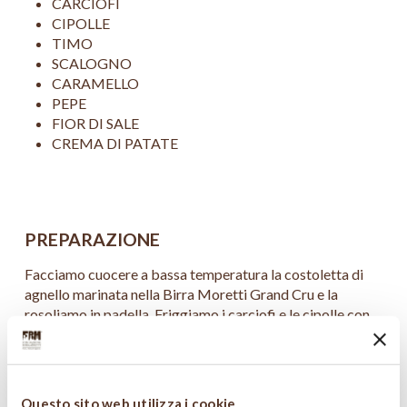
CARCIOFI
CIPOLLE
TIMO
SCALOGNO
CARAMELLO
PEPE
FIOR DI SALE
CREMA DI PATATE
PREPARAZIONE
Facciamo cuocere a bassa temperatura la costoletta di
agnello marinata nella Birra Moretti Grand Cru e la
rosoliamo in padella. Friggiamo i carciofi e le cipolle con
dell’olio caldo, timo e un pò di pastella per tempura. La
frittura farà mantenere la consistenza e il gusto degli
ortaggi, rendendoli molto croccanti. Cuociamo degli
scalogni in padella insieme a del caramello in modo da
Questo sito web utilizza i cookie