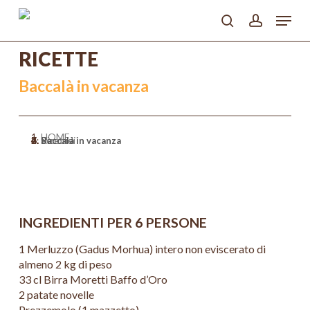
Skip
Menu
to
search
account
main
Close
content
RICETTE
Menu
Baccalà in vacanza
HOME
>
Ricette
>
Secondi
>
Baccalà in vacanza
INGREDIENTI PER 6 PERSONE
1 Merluzzo (Gadus Morhua) intero non eviscerato di
almeno 2 kg di peso
33 cl Birra Moretti Baffo d’Oro
2 patate novelle
Prezzemolo (1 mazzetto)