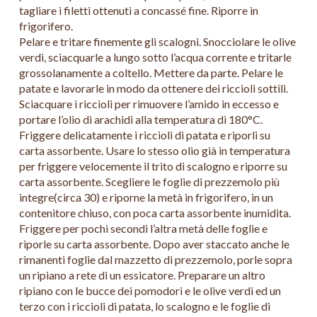
tagliare i filetti ottenuti a concassé fine. Riporre in
frigorifero.
Pelare e tritare finemente gli scalogni. Snocciolare le olive
verdi, sciacquarle a lungo sotto l’acqua corrente e tritarle
grossolanamente a coltello. Mettere da parte. Pelare le
patate e lavorarle in modo da ottenere dei riccioli sottili.
Sciacquare i riccioli per rimuovere l’amido in eccesso e
portare l’olio di arachidi alla temperatura di 180°C.
Friggere delicatamente i riccioli di patata e riporli su
carta assorbente. Usare lo stesso olio già in temperatura
per friggere velocemente il trito di scalogno e riporre su
carta assorbente. Scegliere le foglie di prezzemolo più
integre(circa 30) e riporne la metà in frigorifero, in un
contenitore chiuso, con poca carta assorbente inumidita.
Friggere per pochi secondi l’altra metà delle foglie e
riporle su carta assorbente. Dopo aver staccato anche le
rimanenti foglie dal mazzetto di prezzemolo, porle sopra
un ripiano a rete di un essicatore. Preparare un altro
ripiano con le bucce dei pomodori e le olive verdi ed un
terzo con i riccioli di patata, lo scalogno e le foglie di