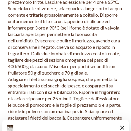
prezzemolo fritte. Lasciare ad essicare per 4 ore a 65°C.
Snocciolare le olive nere, sciacquarle a lungo sotto l’acqua
corrente e tritarle grossolanamente a coltello. Disporre
uniformemente il trito su un tappetino di silicone ed
infornare per 3 ore a 90°C (se il forno è dotato di valvola,
lasciarla aperta per permettere la fuoriuscita
dell’umidità). Eviscerare e pulire il merluzzo, avendo cura
di conservarne il fegato, che va sciacquato e riposto in
frigorifero. Dalle due lombate di merluzzo così ottenute,
tagliare due pezzi di sezione omogenea del peso di
400/500 g ciascuno. Miscelare per pochi secondi in un
frullatore 50 g di zucchero e 70 g di sale.
Adagiare i filetti su una griglia sospesa, che permetta lo
sgocciolamento dei succhi del pesce, e cospargerli su
entrambi i lati con il sale bilanciato. Riporre in frigorifero
e lasciare riposare per 25 minuti. Togliere dall’essicatore
le bucce di pomodoro e le foglie di prezzemolo e, a parte,
ridurle in polvere con un macinaspezie. Sciacquare ed
asciugare i filetti del baccalà. Cospargere uniformemente
un filetto con la polvere di bucce di pomodoro e l’altro
con la polvere di foglie di prezzemolo. Riporre un filetto