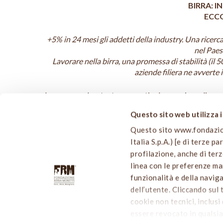
BIRRA: I
ECCO
+5% in 24 mesi gli addetti della industry. Una ricerc
nel Paes
Lavorare nella birra, una promessa di stabilità (il 
aziende filiera ne avverte 
In un paese che stenta a garantire la creazione di nuo
unità (+5%)(1). Più del doppio rispetto all’andamento 
Questo sito web utilizza 
giorno, dunque, nel settore della birra trovano lavor
birra in mestiere.
Questo sito www.fondazione
Italia S.p.A.) [e di terze p
Una ricerca dell’Osservatorio Birra, diffusa in occas
profilazione, anche di terz
“insospettabile” di un settore percepito come tradiz
linea con le preferenze man
offrendo opportunità di fare impresa, nuovi posti di l
funzionalità e della navig
dell’utente. Cliccando sul 
Lo studio “Le (insospettabili) professioni della b
cookie non tecnici, inclusi 
costituita nel 2015 da HEINEKEN Italia e Partesa al fin
essere revocato in qualsia
dipendenti di aziende distribuite lungo tutta la catena