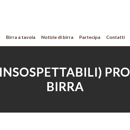
a
Birra a tavola
Notizie di birra
Partecipa
Contatti
 (INSOSPETTABILI) PR
BIRRA