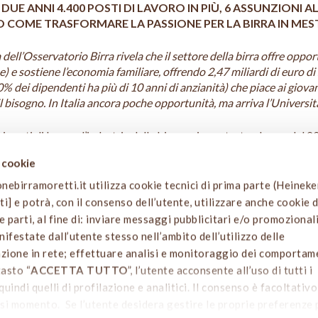
N DUE ANNI 4.400 POSTI DI LAVORO IN PIÙ, 6 ASSUNZIONI 
 COME TRASFORMARE LA PASSIONE PER LA BIRRA IN MES
a dell’Osservatorio Birra
rivela che il settore della birra offre oppo
e) e sostiene l’economia familiare, offrendo 2,47 miliardi di euro di 
50% dei dipendenti ha più di 10 anni di anzianità) che piace ai giovan
il bisogno.
In Italia ancora poche opportunità, ma arriva l’Universi
vi posti di lavoro, l’industria della birra va in controtendenza: dal
medio nazionale (nello stesso arco di tempo, in Italia, l’occupazione
i cookie
o almeno 6 persone. Cultura di prodotto, formazione e specializzazi
birramoretti.it utilizza cookie tecnici di prima parte (Heinek
arti] e potrà, con il consenso dell’utente, utilizzare anche cookie d
ione dell’appuntamento HEINEKEN Incontra, offre un nuovo punto di 
e parti, al fine di: inviare messaggi pubblicitari e/o promozionali
ionale ma in realtà profondamente dinamico e innovativo, che cresc
ifestate dall’utente stesso nell’ambito dell’utilizzo delle
avoro e stabilità professionale.
azione in rete; effettuare analisi e monitoraggio dei comportam
tasto “
ACCETTA TUTTO
”, l’utente acconsente all’uso di tutti i
irra”
è stato realizzato da
Althesys
per conto della
Fondazione B
quindi quelli di profilazione e analitici. Il consenso è facoltativ
e di contribuire alla crescita della cultura della birra in Italia. I
si momento. Se l’utente desidera gestire le proprie preferenze
 del valore: produttori di birra, operatori della fornitura di materie