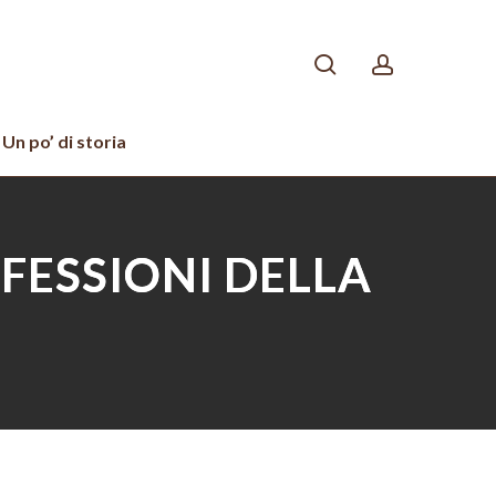
search
account
Un po’ di storia
OFESSIONI DELLA