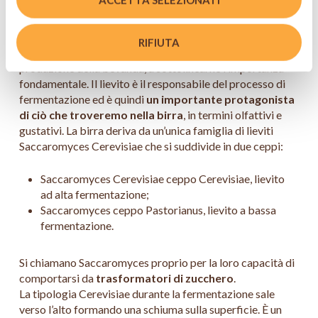
Lievito
RIFIUTA
Viene definito come il
“vero Mastro Birraio”
nella
produzione della bevanda, a sottolinearne l’importanza
fondamentale. Il lievito è il responsabile del processo di
fermentazione ed è quindi
un importante protagonista
di ciò che troveremo nella birra
, in termini olfattivi e
gustativi. La birra deriva da un’unica famiglia di lieviti
Saccaromyces Cerevisiae che si suddivide in due ceppi:
Saccaromyces Cerevisiae ceppo Cerevisiae, lievito
ad alta fermentazione;
Saccaromyces ceppo Pastorianus, lievito a bassa
fermentazione.
Si chiamano Saccaromyces proprio per la loro capacità di
comportarsi da
trasformatori di zucchero
.
La tipologia Cerevisiae durante la fermentazione sale
verso l’alto formando una schiuma sulla superficie. È un