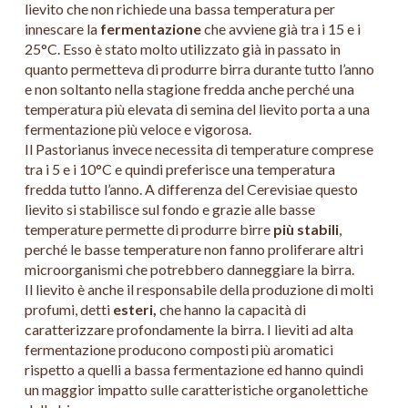
lievito che non richiede una bassa temperatura per
innescare la
fermentazione
che avviene già tra i 15 e i
25°C. Esso è stato molto utilizzato già in passato in
quanto permetteva di produrre birra durante tutto l’anno
e non soltanto nella stagione fredda anche perché una
temperatura più elevata di semina del lievito porta a una
fermentazione più veloce e vigorosa.
Il Pastorianus invece necessita di temperature comprese
tra i 5 e i 10°C e quindi preferisce una temperatura
fredda tutto l’anno. A differenza del Cerevisiae questo
lievito si stabilisce sul fondo e grazie alle basse
temperature permette di produrre birre
più stabili
,
perché le basse temperature non fanno proliferare altri
microorganismi che potrebbero danneggiare la birra.
Il lievito è anche il responsabile della produzione di molti
profumi, detti
esteri,
che hanno la capacità di
caratterizzare profondamente la birra. I lieviti ad alta
fermentazione producono composti più aromatici
rispetto a quelli a bassa fermentazione ed hanno quindi
un maggior impatto sulle caratteristiche organolettiche