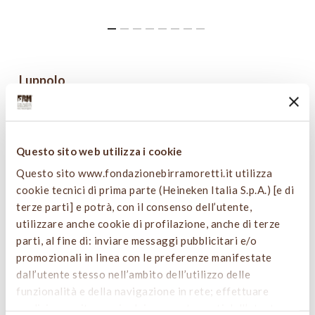
Luppolo
Il luppolo è entrato relativamente tardi nel processo di
produzione della birra, precisamente nel
Medioevo
.
Oggi è sicuramente un protagonista nella produzione
Questo sito web utilizza i cookie
della birra, dalle molteplici proprietà benefiche. Si tratta
di una pianta rampicante diodica, in cui cioè i fiori
Questo sito www.fondazionebirramoretti.it utilizza
femminili e quelli maschili si sviluppano su piante diverse.
cookie tecnici di prima parte (Heineken Italia S.p.A.) [e di
Vengono utilizzate solo le
piante
femmine
per la
terze parti] e potrà, con il consenso dell’utente,
produzione della birra. Il motivo è presto detto: i loro
utilizzare anche cookie di profilazione, anche di terze
fiori contengono
la luppolina
, una sostanza resinosa che
parti, al fine di: inviare messaggi pubblicitari e/o
contiene una percentuale di acidi amari che vanno ad
promozionali in linea con le preferenze manifestate
equilibrare la dolcezza dei malti e di olii essenziali che
dall’utente stesso nell’ambito dell’utilizzo delle
vanno a donare aromaticità alla birra. Questa
funzionalità e della navigazione in rete; effettuare
percentuale varia in funzione della varietà di luppolo; le
analisi e monitoraggio dei comportamenti dell’utente.
diverse varietà vengono utilizzate infatti per conferire