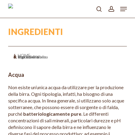
Skip
Menu
to
search
account
main
Close
content
Menu
INGREDIENTI
HOME
>
Cultura Birraria
>
Produrre la birra
>
Ingredienti
Acqua
Non esiste un’unica acqua da utilizzare per la produzione
della birra. Ogni tipologia, infatti, ha bisogno di una
specifica acqua. In linea generale, si utilizzano solo acque
sotterranee, che possono essere di sorgente o di falda,
purché
batteriologicamente pure
. Le differenti
concentrazioni di sali minerali, particolari durezze e pH
definiscono il sapore della birra e ne influenzano le
diverse fasi del processo produttivo: ad esempio
i