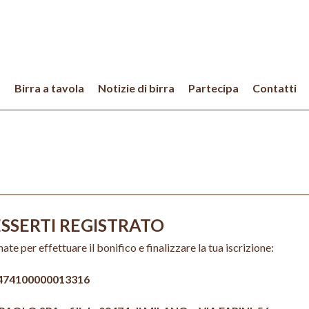
a
Birra a tavola
Notizie di birra
Partecipa
Contatti
ESSERTI REGISTRATO
ate per effettuare il bonifico e finalizzare la tua iscrizione:
474100000013316