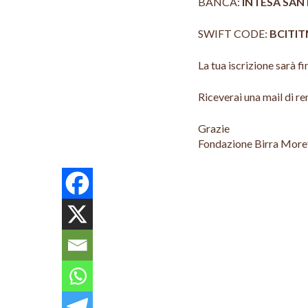
BANCA:
INTESA SAN P
SWIFT CODE:
BCITI
La tua iscrizione sarà fi
Riceverai una mail di r
Grazie
Fondazione Birra More