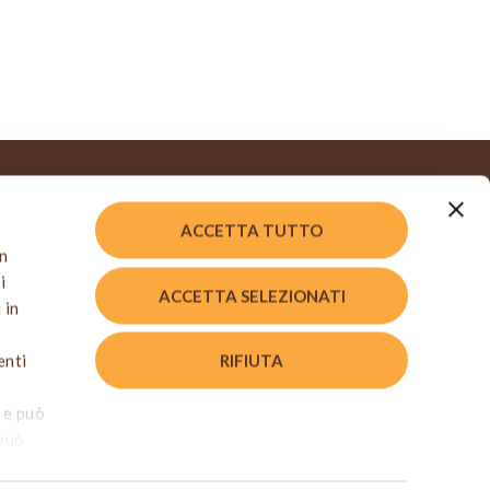
ACCETTA TUTTO
LINK UTILI
en
HEINEKEN Italia
i
ACCETTA SELEZIONATI
Birra Moretti
 in
Osservatorio Birra
nto
RIFIUTA
enti
ASPI
Noi di Sala
o e può
FUTURELY
 può
 che