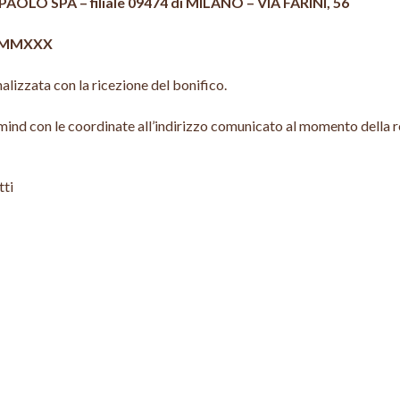
AOLO SPA – filiale 09474 di MILANO – VIA FARINI, 56
TMMXXX
nalizzata con la ricezione del bonifico.
emind con le coordinate all’indirizzo comunicato al momento della r
tti