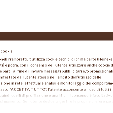
i cookie
 SITO
NOTIZIE LEGALI
birramoretti.it utilizza cookie tecnici di prima parte (Heinek
Informativa privacy e cookies
arti] e potrà, con il consenso dell’utente, utilizzare anche cookie d
o
Termini e condizioni d’uso
e parti, al fine di: inviare messaggi pubblicitari e/o promozionali
 attività
Codice Etico e di Comportame
ifestate dall’utente stesso nell’ambito dell’utilizzo delle
irraria
azione in rete; effettuare analisi e monitoraggio dei comportam
avola
Dichiarazione di accessibilità
tasto “
ACCETTA TUTTO
”, l’utente acconsente all’uso di tutti i
i birra
quindi quelli di profilazione e analitici. Il consenso è facoltativ
a
si momento. Se l’utente desidera gestire le proprie preferenze
ALIZZA LE SCELTE SUI COOKIE
”. Per sapere di più sui cookie