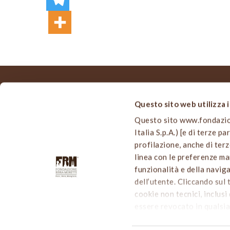
Questo sito web utilizza 
MAPPA
Questo sito www.fondazione
Home
Italia S.p.A.) [e di terze p
Viale Edison, 110
Chi siam
profilazione, anche di terz
20099 Sesto San Giovanni (MI)
Le nostre
linea con le preferenze man
info@fondazionebirramoretti.it
Cultura B
funzionalità e della navig
Birra a t
dell’utente. Cliccando sul 
Notizie d
cookie non tecnici, inclusi 
Partecip
essere revocato in qualsia
Contatti
cliccare sul tasto “
PERSON